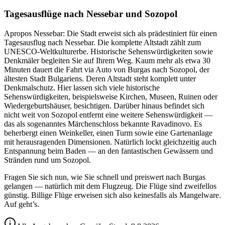
Tagesausflüge nach Nessebar und Sozopol
Apropos Nessebar: Die Stadt erweist sich als prädestiniert für einen
Tagesausflug nach Nessebar. Die komplette Altstadt zählt zum
UNESCO-Weltkulturerbe. Historische Sehenswürdigkeiten sowie
Denkmäler begleiten Sie auf Ihrem Weg. Kaum mehr als etwa 30
Minuten dauert die Fahrt via Auto von Burgas nach Sozopol, der
ältesten Stadt Bulgariens. Deren Altstadt steht komplett unter
Denkmalschutz. Hier lassen sich viele historische
Sehenswürdigkeiten, beispielsweise Kirchen, Museen, Ruinen oder
Wiedergeburtshäuser, besichtigen. Darüber hinaus befindet sich
nicht weit von Sozopol entfernt eine weitere Sehenswürdigkeit —
das als sogenanntes Märchenschloss bekannte Ravadinovo. Es
beherbergt einen Weinkeller, einen Turm sowie eine Gartenanlage
mit herausragenden Dimensionen. Natürlich lockt gleichzeitig auch
Entspannung beim Baden — an den fantastischen Gewässern und
Stränden rund um Sozopol.
Fragen Sie sich nun, wie Sie schnell und preiswert nach Burgas
gelangen — natürlich mit dem Flugzeug. Die Flüge sind zweifellos
günstig. Billige Flüge erweisen sich also keinesfalls als Mangelware.
Auf geht’s.