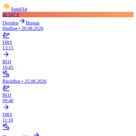
SundAir
ab
147 €
Dresden
Burgas
Hinflug
•
20.08.2026
DRS
13:15
BOJ
16:45
Rückflug
•
25.08.2026
BOJ
09:40
DRS
11:10