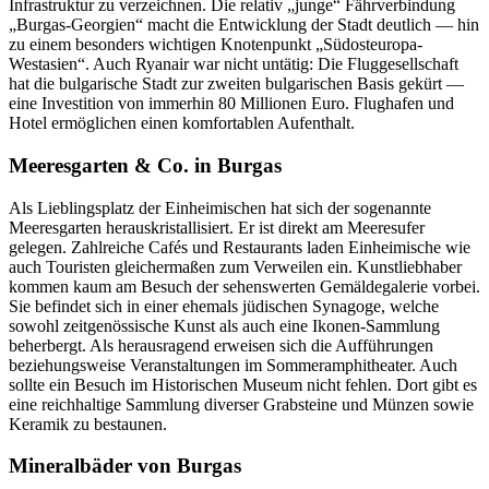
Infrastruktur zu verzeichnen. Die relativ „junge“ Fährverbindung
„Burgas-Georgien“ macht die Entwicklung der Stadt deutlich — hin
zu einem besonders wichtigen Knotenpunkt „Südosteuropa-
Westasien“. Auch Ryanair war nicht untätig: Die Fluggesellschaft
hat die bulgarische Stadt zur zweiten bulgarischen Basis gekürt —
eine Investition von immerhin 80 Millionen Euro. Flughafen und
Hotel ermöglichen einen komfortablen Aufenthalt.
Meeresgarten & Co. in Burgas
Als Lieblingsplatz der Einheimischen hat sich der sogenannte
Meeresgarten herauskristallisiert. Er ist direkt am Meeresufer
gelegen. Zahlreiche Cafés und Restaurants laden Einheimische wie
auch Touristen gleichermaßen zum Verweilen ein. Kunstliebhaber
kommen kaum am Besuch der sehenswerten Gemäldegalerie vorbei.
Sie befindet sich in einer ehemals jüdischen Synagoge, welche
sowohl zeitgenössische Kunst als auch eine Ikonen-Sammlung
beherbergt. Als herausragend erweisen sich die Aufführungen
beziehungsweise Veranstaltungen im Sommeramphitheater. Auch
sollte ein Besuch im Historischen Museum nicht fehlen. Dort gibt es
eine reichhaltige Sammlung diverser Grabsteine und Münzen sowie
Keramik zu bestaunen.
Mineralbäder von Burgas