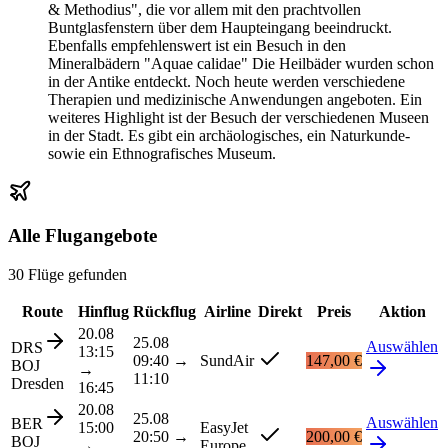
& Methodius", die vor allem mit den prachtvollen
Buntglasfenstern über dem Haupteingang beeindruckt.
Ebenfalls empfehlenswert ist ein Besuch in den
Mineralbädern "Aquae calidae" Die Heilbäder wurden schon
in der Antike entdeckt. Noch heute werden verschiedene
Therapien und medizinische Anwendungen angeboten. Ein
weiteres Highlight ist der Besuch der verschiedenen Museen
in der Stadt. Es gibt ein archäologisches, ein Naturkunde-
sowie ein Ethnografisches Museum.
Alle Flugangebote
30 Flüge gefunden
Route
Hinflug
Rückflug
Airline
Direkt
Preis
Aktion
20.08
25.08
Auswählen
DRS
13:15
09:40
→
SundAir
147,00 €
BOJ
→
11:10
Dresden
16:45
20.08
25.08
Auswählen
BER
15:00
EasyJet
20:50
→
200,00 €
BOJ
→
Europe