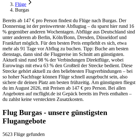
Flüge
Burgas
Bereits ab 147 € pro Person findest du Flüge nach Burgas. Der
Donnerstag ist der preiswerteste Abflugtag – du sparst hier rund 16
% gegenüber anderen Wochentagen. Abflüge aus Deutschland sind
unter anderem ab Berlin, Köln/Bonn, Dresden, Düsseldorf und
Frankfurt möglich. Für den besten Preis empfiehlt es sich, etwa
mehr als 91 Tage vor Abflug zu buchen. Tipp: Buche am besten
dienstags, dann sind die Flugpreise im Schnitt am günstigsten.
Aktuell sind rund 98 % der Verbindungen Direktflüge, wobei
Eurowings mit etwa 63 % den Großteil der Strecke bedient. Diese
Strecke gehört aktuell zu den beliebtesten Flugverbindungen – bei
so hoher Nachfrage können Flüge schnell ausgebucht sein, also
sichere dir deinen Platz am besten frühzeitig. Am günstigsten fliegst
du im August 2026, mit Preisen ab 147 € pro Person. Bei allen
Angeboten auf mcflight.de ist Gepäck bereits im Preis enthalten –
du zahlst keine versteckten Zusatzkosten.
Flug Burgas - unsere günstigsten
Flugangebote
5623 Flüge gefunden