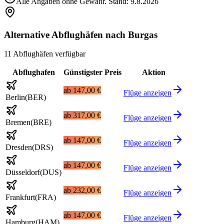
Alle Angaben ohne Gewähr. Stand:
9.8.2026
Alternative Abflughäfen nach Burgas
11 Abflughäfen verfügbar
Abflughafen
Günstigster Preis
Aktion
ab
147,00 €
Flüge anzeigen
Berlin
(
BER
)
ab
317,00 €
Flüge anzeigen
Bremen
(
BRE
)
ab
147,00 €
Flüge anzeigen
Dresden
(
DRS
)
ab
147,00 €
Flüge anzeigen
Düsseldorf
(
DUS
)
ab
232,00 €
Flüge anzeigen
Frankfurt
(
FRA
)
ab
147,00 €
Flüge anzeigen
Hamburg
(
HAM
)