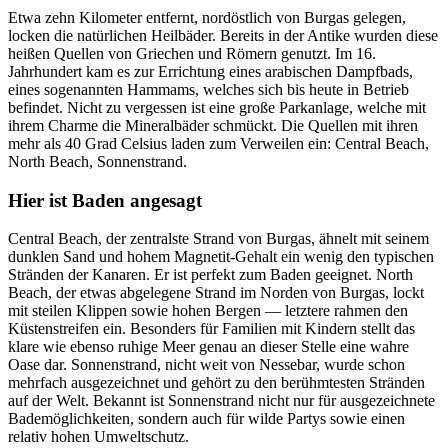
Etwa zehn Kilometer entfernt, nordöstlich von Burgas gelegen,
locken die natürlichen Heilbäder. Bereits in der Antike wurden diese
heißen Quellen von Griechen und Römern genutzt. Im 16.
Jahrhundert kam es zur Errichtung eines arabischen Dampfbads,
eines sogenannten Hammams, welches sich bis heute in Betrieb
befindet. Nicht zu vergessen ist eine große Parkanlage, welche mit
ihrem Charme die Mineralbäder schmückt. Die Quellen mit ihren
mehr als 40 Grad Celsius laden zum Verweilen ein: Central Beach,
North Beach, Sonnenstrand.
Hier ist Baden angesagt
Central Beach, der zentralste Strand von Burgas, ähnelt mit seinem
dunklen Sand und hohem Magnetit-Gehalt ein wenig den typischen
Stränden der Kanaren. Er ist perfekt zum Baden geeignet. North
Beach, der etwas abgelegene Strand im Norden von Burgas, lockt
mit steilen Klippen sowie hohen Bergen — letztere rahmen den
Küstenstreifen ein. Besonders für Familien mit Kindern stellt das
klare wie ebenso ruhige Meer genau an dieser Stelle eine wahre
Oase dar. Sonnenstrand, nicht weit von Nessebar, wurde schon
mehrfach ausgezeichnet und gehört zu den berühmtesten Stränden
auf der Welt. Bekannt ist Sonnenstrand nicht nur für ausgezeichnete
Bademöglichkeiten, sondern auch für wilde Partys sowie einen
relativ hohen Umweltschutz.