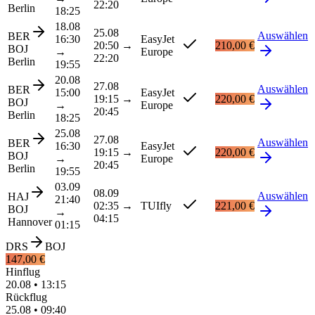
22:20
Berlin
18:25
18.08
25.08
Auswählen
BER
16:30
EasyJet
20:50
→
210,00 €
BOJ
→
Europe
22:20
Berlin
19:55
20.08
27.08
Auswählen
BER
15:00
EasyJet
19:15
→
220,00 €
BOJ
→
Europe
20:45
Berlin
18:25
25.08
27.08
Auswählen
BER
16:30
EasyJet
19:15
→
220,00 €
BOJ
→
Europe
20:45
Berlin
19:55
03.09
08.09
Auswählen
HAJ
21:40
02:35
→
TUIfly
221,00 €
BOJ
→
04:15
Hannover
01:15
DRS
BOJ
147,00 €
Hinflug
20.08
•
13:15
Rückflug
25.08
•
09:40