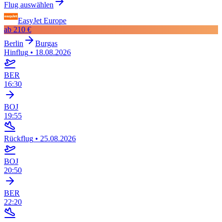
Flug auswählen
EasyJet Europe
ab
210 €
Berlin
Burgas
Hinflug
•
18.08.2026
BER
16:30
BOJ
19:55
Rückflug
•
25.08.2026
BOJ
20:50
BER
22:20