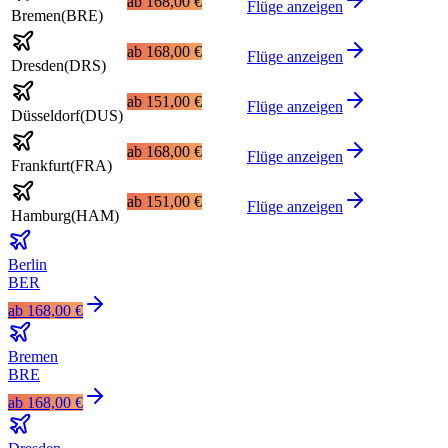
ab
168,00 €
Flüge anzeigen
Bremen
(
BRE
)
ab
168,00 €
Flüge anzeigen
Dresden
(
DRS
)
ab
151,00 €
Flüge anzeigen
Düsseldorf
(
DUS
)
ab
168,00 €
Flüge anzeigen
Frankfurt
(
FRA
)
ab
151,00 €
Flüge anzeigen
Hamburg
(
HAM
)
Berlin
BER
ab
168,00 €
Bremen
BRE
ab
168,00 €