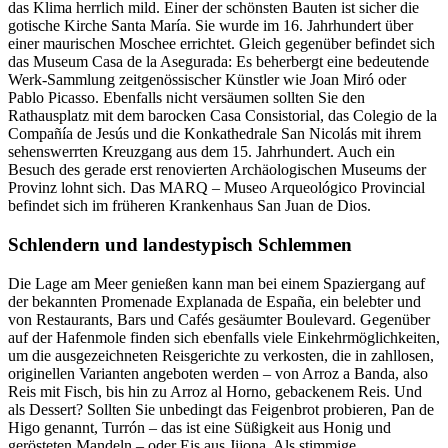
das Klima herrlich mild. Einer der schönsten Bauten ist sicher die
gotische Kirche Santa María. Sie wurde im 16. Jahrhundert über
einer maurischen Moschee errichtet. Gleich gegenüber befindet sich
das Museum Casa de la Asegurada: Es beherbergt eine bedeutende
Werk-Sammlung zeitgenössischer Künstler wie Joan Miró oder
Pablo Picasso. Ebenfalls nicht versäumen sollten Sie den
Rathausplatz mit dem barocken Casa Consistorial, das Colegio de la
Compañía de Jesús und die Konkathedrale San Nicolás mit ihrem
sehenswerrten Kreuzgang aus dem 15. Jahrhundert. Auch ein
Besuch des gerade erst renovierten Archäologischen Museums der
Provinz lohnt sich. Das MARQ – Museo Arqueológico Provincial
befindet sich im früheren Krankenhaus San Juan de Dios.
Schlendern und landestypisch Schlemmen
Die Lage am Meer genießen kann man bei einem Spaziergang auf
der bekannten Promenade Explanada de España, ein belebter und
von Restaurants, Bars und Cafés gesäumter Boulevard. Gegenüber
auf der Hafenmole finden sich ebenfalls viele Einkehrmöglichkeiten,
um die ausgezeichneten Reisgerichte zu verkosten, die in zahllosen,
originellen Varianten angeboten werden – von Arroz a Banda, also
Reis mit Fisch, bis hin zu Arroz al Horno, gebackenem Reis. Und
als Dessert? Sollten Sie unbedingt das Feigenbrot probieren, Pan de
Higo genannt, Turrón – das ist eine Süßigkeit aus Honig und
gerösteten Mandeln – oder Eis aus Jijona. Als stimmige