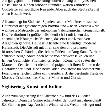
Ausgangspunkt für Entdeckungstouren entlang der idyllischen
Costa Blanca. Neben schönen Stränden warten zahlreiche
Golfplätze auf sportliche Reisende. Aber auch die Stadt selbst ist
einen Besuch wert.
Alicante liegt im Südosten Spaniens an der Mittelmeerküste, ist
Hauptstadt der gleichnamigen Provinz und – nach Valencia – die
wichtigste Metropole der autonomen Valencianischen Gemeinschaft.
Das Territorium ist größtenteils identisch ist mit jenem des
ehemaligen Königreichs Valencia, das einst zur Krone von
Aragonien gehörte. Heute ist Alicante eine lebendige, moderne
Hafenstadt. Die Altstadt mit ihren sakralen und profanen
historischen Gebäuden, die sich zu Füßen der Burg Santa Bárbara
erstreckt, zeugt jedoch noch heute von der wechselvollen und
langen Geschichte. Phönizier, Griechen, Römer und später die
Mauren ließen sich hier nieder und prägten mit ihren Kulturen den
Charakter der Stadt. Noch heute laden Volksfeste im Sommer zur
Feier dieses reichen Erbes ein, darunter z.B. die berühmte Fiesta de
Moros y Cristianos, das Fest der Mauren und Christen.
Sightseeing, Kunst und Kultur
Auch zum Sightseeing lädt Alicante ein – und das zu jeder
Jahreszeit. Denn die Sonne scheint über der Stadt im Jahresschnitt
8,3 Stunden pro Tag. Auch im Winter ist das Wetter meist gut und