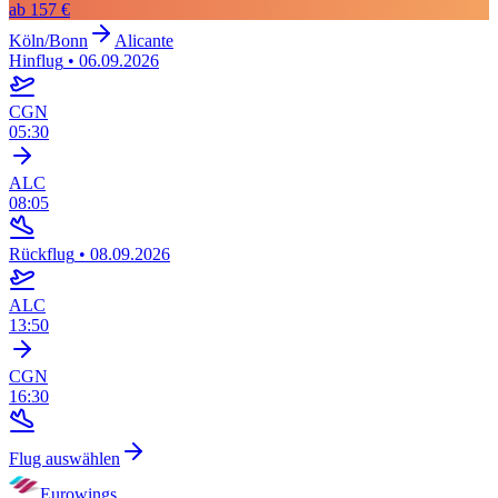
ab
157 €
Köln/Bonn
Alicante
Hinflug
•
06.09.2026
CGN
05:30
ALC
08:05
Rückflug
•
08.09.2026
ALC
13:50
CGN
16:30
Flug auswählen
Eurowings