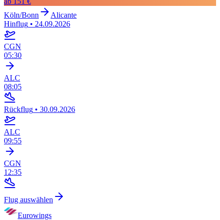
ab
151 €
Köln/Bonn
Alicante
Hinflug
•
24.09.2026
CGN
05:30
ALC
08:05
Rückflug
•
30.09.2026
ALC
09:55
CGN
12:35
Flug auswählen
Eurowings