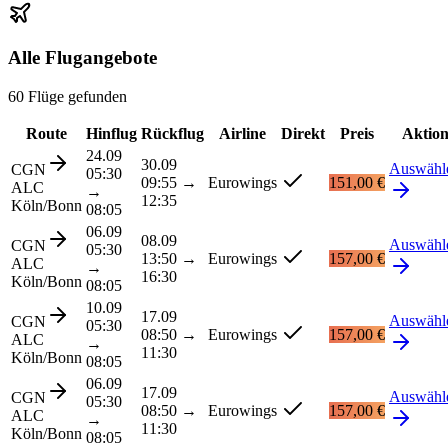
Alle Flugangebote
60 Flüge gefunden
Route
Hinflug
Rückflug
Airline
Direkt
Preis
Aktio
24.09
30.09
Auswähl
CGN
05:30
09:55
→
Eurowings
151,00 €
ALC
→
12:35
Köln/Bonn
08:05
06.09
08.09
Auswähl
CGN
05:30
13:50
→
Eurowings
157,00 €
ALC
→
16:30
Köln/Bonn
08:05
10.09
17.09
Auswähl
CGN
05:30
08:50
→
Eurowings
157,00 €
ALC
→
11:30
Köln/Bonn
08:05
06.09
17.09
Auswähl
CGN
05:30
08:50
→
Eurowings
157,00 €
ALC
→
11:30
Köln/Bonn
08:05