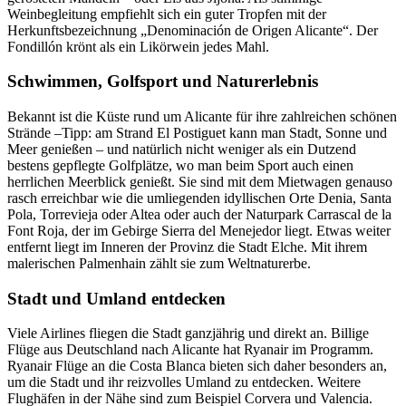
Weinbegleitung empfiehlt sich ein guter Tropfen mit der
Herkunftsbezeichnung „Denominación de Origen Alicante“. Der
Fondillón krönt als ein Likörwein jedes Mahl.
Schwimmen, Golfsport und Naturerlebnis
Bekannt ist die Küste rund um Alicante für ihre zahlreichen schönen
Strände –Tipp: am Strand El Postiguet kann man Stadt, Sonne und
Meer genießen – und natürlich nicht weniger als ein Dutzend
bestens gepflegte Golfplätze, wo man beim Sport auch einen
herrlichen Meerblick genießt. Sie sind mit dem Mietwagen genauso
rasch erreichbar wie die umliegenden idyllischen Orte Denia, Santa
Pola, Torrevieja oder Altea oder auch der Naturpark Carrascal de la
Font Roja, der im Gebirge Sierra del Menejedor liegt. Etwas weiter
entfernt liegt im Inneren der Provinz die Stadt Elche. Mit ihrem
malerischen Palmenhain zählt sie zum Weltnaturerbe.
Stadt und Umland entdecken
Viele Airlines fliegen die Stadt ganzjährig und direkt an. Billige
Flüge aus Deutschland nach Alicante hat Ryanair im Programm.
Ryanair Flüge an die Costa Blanca bieten sich daher besonders an,
um die Stadt und ihr reizvolles Umland zu entdecken. Weitere
Flughäfen in der Nähe sind zum Beispiel Corvera und Valencia.