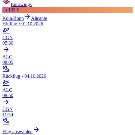
Eurowings
ab
183 €
Köln/Bonn
Alicante
Hinflug
•
01.10.2026
CGN
05:30
ALC
08:05
Rückflug
•
04.10.2026
ALC
08:50
CGN
11:30
Flug auswählen