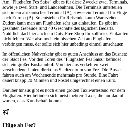
Am "Flughafen Fes Saiss" gibt es für diese Zwecke zwei Terminals,
sowie je zwei Start- und Landebahnen. Die Terminals unterteilen
sich in ein afrikanisches Terminal (A), sowie ein Terminal für Flüge
nach Europa (B). So entstehen für Reisende kaum Wartezeiten.
Zudem kann man am Flughafen sehr gut einkaufen. Es gibt im
gesamten Gebäude rund 40 Geschäfte des täglichen Bedarfs.
Natürlich darf hier auch ein Duty-Free Shop für zollfreies Einkaufen
nicht fehlen. Wer also noch ein bisschen Zeit am Flughafen
verbringen muss, der sollte sich hier unbedingt einmal umschauen.
Im öffentlichen Nahverkehr gibt es guten Anschluss an das Busnetz
der Stadt Fes. Vor den Toren des "Flughafen Fes Saiss" befindet
sich ein großer Busbahnhof. Von hier aus verkehren zwei
verschiedene Linien direkt ins Stadtzentrum von Fez. Die Busse
fahren auch am Wochenende mehrmals pro Stunde. Eine Fahrt
dauert knapp 20 Minuten und kostet umgerechnet einen Euro.
Darüber hinaus gibt es noch einen großen Taxiwartestand vor dem
Flughafen. Hier befinden sich meist mehrere Taxis, die nur darauf
warten, dass Kundschaft kommt.
Flüge ab
Fez
?