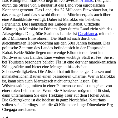
Das Königreich Marokko liegt im Nordwesten
Afrikas
. Lediglich
durch die Straße von Gibraltar ist das Land vom europäischen
Kontinent getrennt. Das Land, das 32 Millionen Einwohner hat, ist
das einzige Land das sowohl über eine Mittelmeer,- als auch über
eine Atlantikküste verfügt. Daher ist Marokko ein beliebtes
Ferienland. Die Hauptstadt des Landes ist Rabat. Offizielle
Währung in Marokko ist Dirham. Quer durchs Land zieht sich das
Atlasgebirge. Die größte Stadt des Landes ist
Casablanca
, mit mehr
als 2 Millionen Einwohnern. Die Stadt ist auch durch den
gleichnamigen Hollywoodfilm aus den 50er Jahren bekannt. Das
politische Zentrum des Landes befindet sich in der Hauptstadt
Rabat. Beide Städte liegen nur wenige Kilometer entfernt im
Nordwesten des Landes. Eine weitere wichtige Stadt ist Fès. Sie ist
bei Touristen besonders beliebt. Fès ist eine der vier marokkanischen
Königsstädte und bietet eine Menge an historischen
Sehenswürdigkeiten. Die Altstadt hat mit ihren engen Gassen und
mittelalterlichen Bauten einen besonderen Charme. Wer in Marokko
ist, kann sich auch Marrakesch nicht entgehen lassen. Die
Wüstenstadt liegt mitten in einer Palmenoase und ist umgeben von
einer roten Lehmmauer. Wenn Sie Abenteuer mögen und fit sind,
dann unternehmen Sie eine Trekking-Tour auf dem Hohen Atlas.
Die Gebirgskette ist die höchste in ganz Nordafrika. Naturfans
sollten sich allerdings auch die 40 Kilometer lange Dünenkette Erg
Chegaga anschauen.