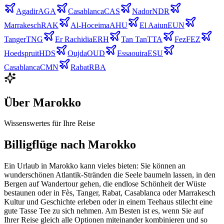
Agadir
AGA
Casablanca
CAS
Nador
NDR
Marrakesch
RAK
Al-Hoceima
AHU
El Aaiun
EUN
Tanger
TNG
Er Rachidia
ERH
Tan Tan
TTA
Fez
FEZ
Hoedspruit
HDS
Oujda
OUD
Essaouira
ESU
Casablanca
CMN
Rabat
RBA
Über
Marokko
Wissenswertes für Ihre Reise
Billigflüge nach Marokko
Ein Urlaub in Marokko kann vieles bieten: Sie können an
wunderschönen Atlantik-Stränden die Seele baumeln lassen, in den
Bergen auf Wandertour gehen, die endlose Schönheit der Wüste
bestaunen oder in Fès, Tanger, Rabat, Casablanca oder Marrakesch
Kultur und Geschichte erleben oder in einem Teehaus stilecht eine
gute Tasse Tee zu sich nehmen. Am Besten ist es, wenn Sie auf
Ihrer Reise gleich alle Optionen miteinander kombinieren und so