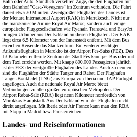
Bahn oder Auto. Stündlich verkehren Züge, die den Flughafen mit
dem Bahnhof "Casa-Voyageurs" im Zentrum verbinden. Die Fahrt
dauert etwa 30 Minuten. Zweitgrößter Flughafen des Landes ist
der Menara International Airport (RAK) in Marrakesch. Nicht nur
die marokanische Airline Royal Air Maroc, sondern auch einige
europäische Fluggesellschaften wie Ryanair, Transavia und EasyJet
bringen Urlauber aus Deutschland an diesen Flughafen. Der RAK
liegt circa 6,5 Kilometer von der Innenstadt entfernt. Mit dem Bus
erreichen Reisende das Stadtzentrum. Ein weiterer wichtiger
Ankunftsflughafen in Marokko ist der Airport Fes-Saiss (FEZ). Das
13 Kilometer entfernte Zentrum der Stadt Fès kann per Bus oder mit
dem Taxi erreicht werden. Mit knapp 800.000 Passagieren jährlich
ist der FEZ der viertgrößte Flughafen des Landes. Auch zu nennen
sind die Flughäfen der Städte Tanger und Rabat. Der Flughafen
Tanger-Boukhalef (TNG) aus Europa von Iberia und TAP Portugal
angeflogen. Auch die nationale Royal Air Maroc bietet
Verbindungen zu allen großen europäischen Metropolen. Der
Airport Rabat-Salé (RBA) liegt neun Kilometer nordöstlich von
Marokkos Hauptstadt. Aus Deutschland wird der Flughafen nicht
direkt angeflogen. Mit Iberia oder Air France kann man den RBA
mit Stopp in Madrid bzw. Paris erreichen.
Landes- und Reiseinformationen