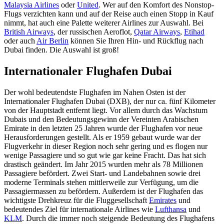
Malaysia Airlines
oder
United
. Wer auf den Komfort des Nonstop-
Flugs verzichten kann und auf der Reise auch einen Stopp in Kauf
nimmt, hat auch eine Palette weiterer Airlines zur Auswahl. Bei
British Airways
, der russischen Aeroflot,
Qatar Airways
,
Etihad
oder auch
Air Berlin
können Sie Ihren Hin- und Rückflug nach
Dubai finden. Die Auswahl ist groß!
Internationaler Flughafen Dubai
Der wohl bedeutendste Flughafen im Nahen Osten ist der
Internationaler Flughafen Dubai (DXB), der nur ca. fünf Kilometer
von der Hauptstadt entfernt liegt. Vor allem durch das Wachstum
Dubais und den Bedeutungsgewinn der Vereinten Arabischen
Emirate in den letzten 25 Jahren wurde der Flughafen vor neue
Herausforderungen gestellt. Als er 1959 gebaut wurde war der
Flugverkehr in dieser Region noch sehr gering und es flogen nur
wenige Passagiere und so gut wie gar keine Fracht. Das hat sich
drastisch geändert. Im Jahr 2015 wurden mehr als 78 Millionen
Passagiere befördert. Zwei Start- und Landebahnen sowie drei
moderne Terminals stehen mittlerweile zur Verfügung, um die
Passagiermassen zu befördern. Außerdem ist der Flughafen das
wichtigste Drehkreuz für die Fluggesellschaft
Emirates
und
bedeutendes Ziel für internationale Airlines wie
Lufthansa
und
KLM
. Durch die immer noch steigende Bedeutung des Flughafens