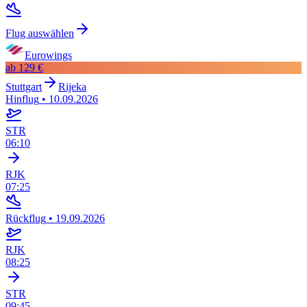
Flug auswählen
Eurowings
ab
129 €
Stuttgart
Rijeka
Hinflug
•
10.09.2026
STR
06:10
RJK
07:25
Rückflug
•
19.09.2026
RJK
08:25
STR
09:45