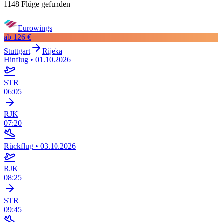
1148 Flüge gefunden
Eurowings
ab
126 €
Stuttgart
Rijeka
Hinflug
•
01.10.2026
STR
06:05
RJK
07:20
Rückflug
•
03.10.2026
RJK
08:25
STR
09:45