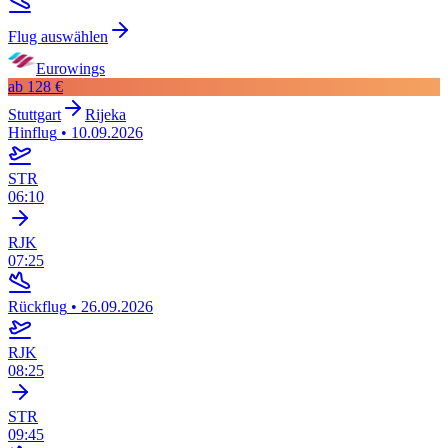
Flug auswählen
Eurowings
ab
128 €
Stuttgart
Rijeka
Hinflug
•
10.09.2026
STR
06:10
RJK
07:25
Rückflug
•
26.09.2026
RJK
08:25
STR
09:45