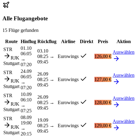
Alle Flugangebote
15 Flüge gefunden
Route
Hinflug
Rückflug
Airline
Direkt
Preis
Aktion
01.10
STR
03.10
Auswählen
06:05
08:25
→
Eurowings
126,00 €
RJK
→
09:45
Stuttgart
07:20
24.09
STR
26.09
Auswählen
06:05
08:25
→
Eurowings
127,00 €
RJK
→
09:45
Stuttgart
07:20
10.09
STR
26.09
Auswählen
06:10
08:25
→
Eurowings
128,00 €
RJK
→
09:45
Stuttgart
07:25
08.09
STR
19.09
Auswählen
19:00
08:25
→
Eurowings
129,00 €
RJK
→
09:45
Stuttgart
20:15