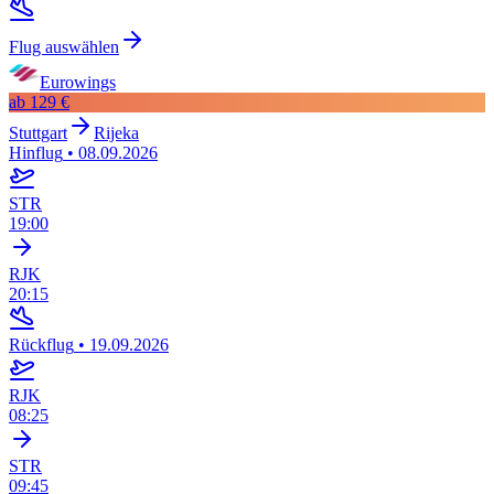
Flug auswählen
Eurowings
ab
129 €
Stuttgart
Rijeka
Hinflug
•
08.09.2026
STR
19:00
RJK
20:15
Rückflug
•
19.09.2026
RJK
08:25
STR
09:45