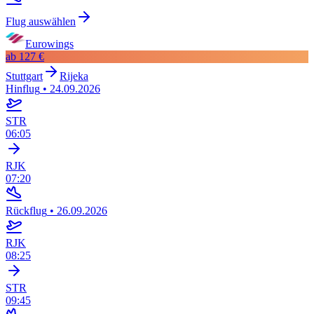
Flug auswählen
Eurowings
ab
127 €
Stuttgart
Rijeka
Hinflug
•
24.09.2026
STR
06:05
RJK
07:20
Rückflug
•
26.09.2026
RJK
08:25
STR
09:45