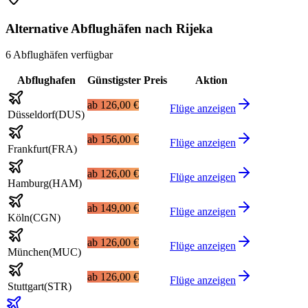
Alternative Abflughäfen nach Rijeka
6 Abflughäfen verfügbar
Abflughafen
Günstigster Preis
Aktion
ab
126,00 €
Flüge anzeigen
Düsseldorf
(
DUS
)
ab
156,00 €
Flüge anzeigen
Frankfurt
(
FRA
)
ab
126,00 €
Flüge anzeigen
Hamburg
(
HAM
)
ab
149,00 €
Flüge anzeigen
Köln
(
CGN
)
ab
126,00 €
Flüge anzeigen
München
(
MUC
)
ab
126,00 €
Flüge anzeigen
Stuttgart
(
STR
)