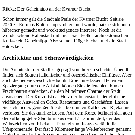
Rijeka: Der Geheimtipp an der Kvarner Bucht
Schon immer galt die Stadt als Perle der Kvarner Bucht. Seit sie
2020 zu Europas Kulturhauptstadt ernannt wurde, hat sie sich noch
hübscher gemacht und weckt steigendes Interesse. Noch ist die
wunderschöne Hafenstadt mit ihrer prachtvollen architektonischen
Kulisse ein Geheimtipp. Also schnell Flüge buchen und die Stadt
entdecken.
Architektur und Sehenswürdigkeiten
Die Architektur der Stadt ist geprägt von ihrer Geschichte. Überall
finden sich Spuren italienischer und österreichischer Einflüsse. Aber
auch die neuere Geschichte hat ihr Erbe hinterlassen. Bei einem
Spaziergang durch die Altstadt können Sie die feudalen, bunten
Prachtbauten entdecken, die den Mittelmeer-Charme der Stadt
ausmachen. Der Korzo ist das Herz der Innenstadt; hier gibt eine
vielfältige Auswahl an Cafes, Restaurants und Geschäften. Lassen
Sie sich nieder, genießen Sie den berühmten Kaffee von Rijeka und
verfolgen Sie das quirlige Leben. Auf dem Korzo befindet sich auch
der auffällig gelbe Stadtturm aus dem 17. Jahrhundert, der das
Wahrzeichen von Rijeka ist. Parallel zum Korzo verläuft die
Uferpromenade. Der fast 2 Kilometer lange Wellenbrecher, genannt
Molo Lungo, lädt zu Spaziergängen ein. Von hier aus haben Sie