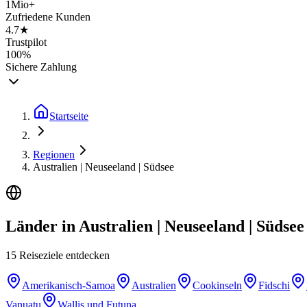
1Mio+
Zufriedene Kunden
4.7★
Trustpilot
100%
Sichere Zahlung
Startseite
Regionen
Australien | Neuseeland | Südsee
Länder in
Australien | Neuseeland | Südsee
15
Reiseziele
entdecken
Amerikanisch-Samoa
Australien
Cookinseln
Fidschi
Vanuatu
Wallis und Futuna