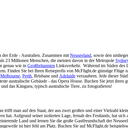
n der Erde - Australien. Zusammen mit
Neuseeland
, sowie den umliege
 als 23 Millionen Menschen, die meisten davon in der Metropole
Sydne
ien genau wie in
Großbritannien
Linksverkehr. Während im Süden des La
rm. Finden Sie bei Ihren Reiseprofis von McFlight.de günstige Flüge na
,
Melbourne
,
Perth
, Brisbane und
Adelaide
verzaubern. Jede dieser Städ
ste australische Gebäude - das Opera House. Buchen Sie jetzt ihren g
und das Känguru, typisch australische Tiere, zu fotografieren!
 trifft man auf den Staat, der aus zwei großen und einer Vielzahl klei
ren hat. Aufgrund seiner isolierten Lage, fernab des Festlands, hat sic
szinierende Land und lernen Sie die große Gastfreundschaft der Neusee
ngeweile ist hier fehl am Platz. Buchen Sie auf McFlight.de beispiel