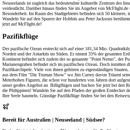
Neuseelands ist zugleich das bedeutendste kulturelle Zentrum des Inse
verdeutlicht. Darüber hinaus finden Sie im Angebot von McFlight.de 
Besonderheit. Im Raum des Stadtgebietes befinden sich 50 kleinere, i
Wandeln Sie auf den Spuren der Hobbits aus Peter Jacksons berühmte
jetzt auf McFlight.de!
Pazifikflüge
Der pazifische Ozean erstreckt sich auf einer 181,34 Mio. Quadratk
Norden und der Antarktis im Süden. Er nimmt 35% der gesamten Erdo
Kontinent befindet sich zudem der so genannte "Point Nemo", der Punk
Marianengraben befindet sich im pazifischen Ozean. Doch inmitten d
Pazifikarchipele. Viele von ihnen gehören zu eigenständigen Staaten
aus dem Film "Die Truman Show" wo Jim Carrey davon Träumt seine H
Meterhohen Figuren, die schon vor hunderten von Jahren dort aufgest
unser großes Angebot an Billigflügen und buchen Sie jetzt bei den R
die Philippinen! Wandeln Sie auf den Pfaden der großen Entdecker de
Ihre Seele baumeln. Günstige Pazifikflüge finden Sie bei den Reiseex
Bereit für
Australien | Neuseeland | Südsee
?