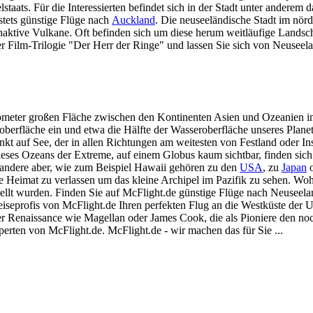
lstaats. Für die Interessierten befindet sich in der Stadt unter ander
stets günstige Flüge nach
Auckland
. Die neuseeländische Stadt im nördl
naktive Vulkane. Oft befinden sich um diese herum weitläufige Landscha
r Film-Trilogie "Der Herr der Ringe" und lassen Sie sich von Neusee
ilometer großen Fläche zwischen den Kontinenten Asien und Ozeanien 
berfläche ein und etwa die Hälfte der Wasseroberfläche unseres Plan
t auf See, der in allen Richtungen am weitesten von Festland oder Inse
ieses Ozeans der Extreme, auf einem Globus kaum sichtbar, finden sich
, andere aber, wie zum Beispiel Hawaii gehören zu den
USA
, zu
Japan
o
eimat zu verlassen um das kleine Archipel im Pazifik zu sehen. Wohl
ellt wurden. Finden Sie auf McFlight.de günstige Flüge nach Neuseela
eiseprofis von McFlight.de Ihren perfekten Flug an die Westküste der
r Renaissance wie Magellan oder James Cook, die als Pioniere den noch
perten von McFlight.de. McFlight.de - wir machen das für Sie ...