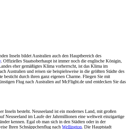
nden Inseln bildet Australien auch den Hauptbereich des
y
. Offizielles Staatsoberhaupt ist immer noch die englische Königin,
ndes eher gemäßigtes Klima vorherrscht, ist das Klima im
ch Australien und reisen sie beispielsweise in die größten Städte des
te besticht durch ihren ganz eigenen Charme. Fliegen Sie mit
ünstigen Flug nach Australien auf McFlight.de und entdecken Sie das
ner Inseln besteht. Neuseeland ist ein modernes Land, mit großen
h auf Neuseeland im Laufe der Jahrmillionen eine weltweit einzigartige
länder kennen. Egal ob man sich in den Städten oder in der
sweise Ihren Schnäppchenflug nach
Wellington
. Die Hauptstadt