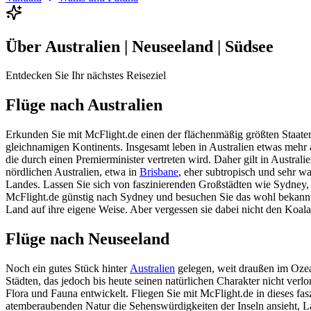
Über
Australien | Neuseeland | Südsee
Entdecken Sie Ihr nächstes Reiseziel
Flüge nach Australien
Erkunden Sie mit McFlight.de einen der flächenmäßig größten Staate
gleichnamigen Kontinents. Insgesamt leben in Australien etwas mehr
die durch einen Premierminister vertreten wird. Daher gilt in Austral
nördlichen Australien, etwa in
Brisbane
, eher subtropisch und sehr wa
Landes. Lassen Sie sich von faszinierenden Großstädten wie Sydney
McFlight.de günstig nach Sydney und besuchen Sie das wohl bekannte
Land auf ihre eigene Weise. Aber vergessen sie dabei nicht den Koala 
Flüge nach Neuseeland
Noch ein gutes Stück hinter
Australien
gelegen, weit draußen im Ozean
Städten, das jedoch bis heute seinen natürlichen Charakter nicht verlo
Flora und Fauna entwickelt. Fliegen Sie mit McFlight.de in dieses fa
atemberaubenden Natur die Sehenswürdigkeiten der Inseln ansieht, La