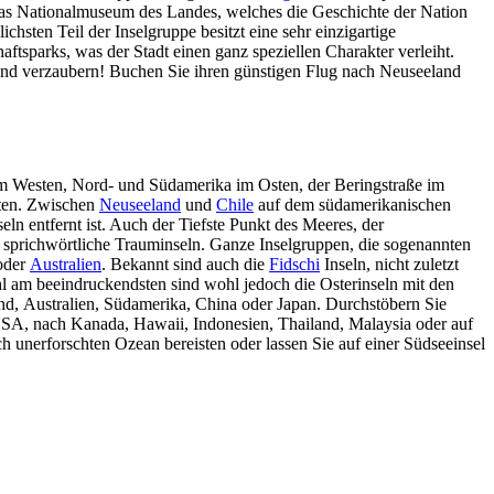
em das Nationalmuseum des Landes, welches die Geschichte der Nation
ichsten Teil der Inselgruppe besitzt eine sehr einzigartige
ftsparks, was der Stadt einen ganz speziellen Charakter verleiht.
land verzaubern! Buchen Sie ihren günstigen Flug nach Neuseeland
im Westen, Nord- und Südamerika im Osten, der Beringstraße im
eten. Zwischen
Neuseeland
und
Chile
auf dem südamerikanischen
ln entfernt ist. Auch der Tiefste Punkt des Meeres, der
 sprichwörtliche Trauminseln. Ganze Inselgruppen, die sogenannten
der
Australien
. Bekannt sind auch die
Fidschi
Inseln, nicht zuletzt
 am beeindruckendsten sind wohl jedoch die Osterinseln mit den
nd, Australien, Südamerika, China oder Japan. Durchstöbern Sie
 USA, nach Kanada, Hawaii, Indonesien, Thailand, Malaysia oder auf
 unerforschten Ozean bereisten oder lassen Sie auf einer Südseeinsel