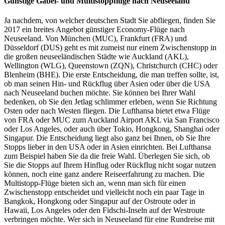
Günstige Gabel- und Multistoppflüge nach Neuseeland
Ja nachdem, von welcher deutschen Stadt Sie abfliegen, finden Sie
2017 ein breites Angebot günstiger Economy-Flüge nach
Neuseeland. Von München (MUC), Frankfurt (FRA) und
Düsseldorf (DUS) geht es mit zumeist nur einem Zwischenstopp in
die großen neuseeländischen Städte wie Auckland (AKL),
Wellington (WLG), Queenstown (ZQN), Christchurch (CHC) oder
Blenheim (BHE). Die erste Entscheidung, die man treffen sollte, ist,
ob man seinen Hin- und Rückflug über Asien oder über die USA
nach Neuseeland buchen möchte. Sie können bei Ihrer Wahl
bedenken, ob Sie den Jetlag schlimmer erleben, wenn Sie Richtung
Osten oder nach Westen fliegen. Die Lufthansa bietet etwa Flüge
von FRA oder MUC zum Auckland Airport AKL via San Francisco
oder Los Angeles, oder auch über Tokio, Hongkong, Shanghai oder
Singapur. Die Entscheidung liegt also ganz bei Ihnen, ob Sie Ihre
Stopps lieber in den USA oder in Asien einrichten. Bei Lufthansa
zum Beispiel haben Sie da die freie Wahl. Überlegen Sie sich, ob
Sie die Stopps auf Ihrem Hinflug oder Rückflug nicht sogar nutzen
können, noch eine ganz andere Reiseerfahrung zu machen. Die
Multistopp-Flüge bieten sich an, wenn man sich für einen
Zwischenstopp entscheidet und vielleicht noch ein paar Tage in
Bangkok, Hongkong oder Singapur auf der Ostroute oder in
Hawaii, Los Angeles oder den Fidschi-Inseln auf der Westroute
verbringen möchte. Wer sich in Neuseeland für eine Rundreise mit