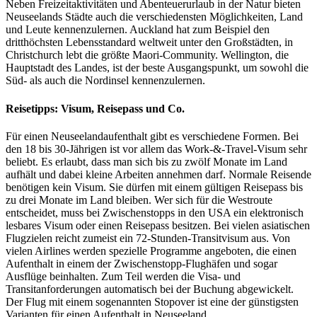
Neben Freizeitaktivitäten und Abenteuerurlaub in der Natur bieten
Neuseelands Städte auch die verschiedensten Möglichkeiten, Land
und Leute kennenzulernen. Auckland hat zum Beispiel den
dritthöchsten Lebensstandard weltweit unter den Großstädten, in
Christchurch lebt die größte Maori-Community. Wellington, die
Hauptstadt des Landes, ist der beste Ausgangspunkt, um sowohl die
Süd- als auch die Nordinsel kennenzulernen.
Reisetipps: Visum, Reisepass und Co.
Für einen Neuseelandaufenthalt gibt es verschiedene Formen. Bei
den 18 bis 30-Jährigen ist vor allem das Work-&-Travel-Visum sehr
beliebt. Es erlaubt, dass man sich bis zu zwölf Monate im Land
aufhält und dabei kleine Arbeiten annehmen darf. Normale Reisende
benötigen kein Visum. Sie dürfen mit einem gültigen Reisepass bis
zu drei Monate im Land bleiben. Wer sich für die Westroute
entscheidet, muss bei Zwischenstopps in den USA ein elektronisch
lesbares Visum oder einen Reisepass besitzen. Bei vielen asiatischen
Flugzielen reicht zumeist ein 72-Stunden-Transitvisum aus. Von
vielen Airlines werden spezielle Programme angeboten, die einen
Aufenthalt in einem der Zwischenstopp-Flughäfen und sogar
Ausflüge beinhalten. Zum Teil werden die Visa- und
Transitanforderungen automatisch bei der Buchung abgewickelt.
Der Flug mit einem sogenannten Stopover ist eine der günstigsten
Varianten für einen Aufenthalt in Neuseeland.