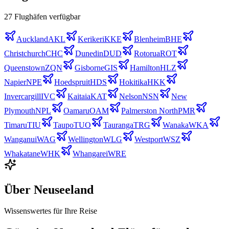
27
Flughäfen
verfügbar
Auckland
AKL
Kerikeri
KKE
Blenheim
BHE
Christchurch
CHC
Dunedin
DUD
Rotorua
ROT
Queenstown
ZQN
Gisborne
GIS
Hamilton
HLZ
Napier
NPE
Hoedspruit
HDS
Hokitika
HKK
Invercargill
IVC
Kaitaia
KAT
Nelson
NSN
New
Plymouth
NPL
Oamaru
OAM
Palmerston North
PMR
Timaru
TIU
Taupo
TUO
Tauranga
TRG
Wanaka
WKA
Wanganui
WAG
Wellington
WLG
Westport
WSZ
Whakatane
WHK
Whangarei
WRE
Über
Neuseeland
Wissenswertes für Ihre Reise