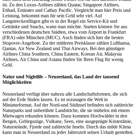
ist. Zu den Luxus-Airlines zählen Quatar, Singapore Airlines,
Etihad, Emirates und Cathay Pacific. Vergleicht man hier Preis und
Leistung, bekommt man für sein Geld sehr viel. Auf
Langstreckenflügen gibt es in der Regel ein Service-Kit und
Getränke und Snacks, wann man möchte. Starten können Sie aus
verschiedenen deutschen Städten, etwa vom Airport in Frankfurt
(FRA) oder München (MUC). Auch finden sich hier die besten
Stopover-Angebote. Zu der mittleren Preisklasse zählen Lufthansa,
Qantas, Air New Zealand und Thai Airways. Bei den günstigen
Airlines China Southern, China Eastern, Korean Air, Malaysia
Airlines, Air China und Asiana finden Sie Ihren Flug für wenig
Geld.
Natur und Nightlife – Neuseeland, das Land der tausend
Möglichkeiten
Neuseeland verfügt über nahezu alle Landschaftsformen, die sich
auf der Erde finden lassen. Es ist sozusagen die Welt in
Miniaturformat. Auf der Nord-und Südinsel befinden sich zahlreiche
Naturparks und unberührte Landstriche, die sie mühelos mit einem
Mietwagen erkunden können. Dazu kommen Hochwälder in den
Bergen, Gebirgszüge, Vulkane, Seen, eine ausgeprägte Küstenlinie,
Naturstrände, Fjorde und zahlreiche Inseln. Durch das milde Klima
kann man in Neuseeland zu jeder Jahreszeit seinen Urlaub genießen.