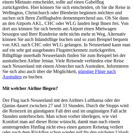
einem Mietauto entscheidet, sollte auf einen Gabelflug
zurückgreifen. Hier können Sie sich entscheiden, ob Sie die Reise in
Wellington, Christchurch oder Blenheim beginnen möchten und
suchen sich Ihren Zielflughafen dementsprechend aus. Ob Sie dann
an den Airports AKL, CHC oder WLG landen liegt Ihnen frei. Von
dort aus können Sie sich bereits am Airport einen Mietwagen
besorgen und Ihrer Rundreise steht nichts mehr m Weg. Alternativ
können Sie auch Inlandsflüge buchen und so zum Beispiel bequem
von AKL nach CHC oder WLG gelangen. In Neuseeland kann man
auf ein sehr gut ausgebautes Flugstreckennetz zurückgreifen.
Billigflüge innerhalb Neuseelands finden Sie zum Beispiel bei der
australischen Airline Jetstar. Viele Reisende verbinden eine Reise
nach Neuseeland mit einem Abstecher nach Australien. Informieren
Sie sich also auch über die Möglichkeit,
günstige Flüge nach
Australien
zu buchen.
Mit welcher Airline fliegen?
Der Flug nach Neuseeland mit den Airlines Lufthansa oder der
Qantas dauert zwischen 27 und 33 Stunden. Durch die Stopps wird
die Reisezeit im günstigsten Fall drei und im ungünstigen Fall acht
Stunden unterbrochen. Man schon vorher überlegen, wie viel
Komfort man auf dieser Reise wünscht, damit man nach einem
anstrengenden Hinflug nicht etwa einen ganzen Reisetag verliert
oder nach dem Rückflug schon wieder reif für den nächsten Urlaub