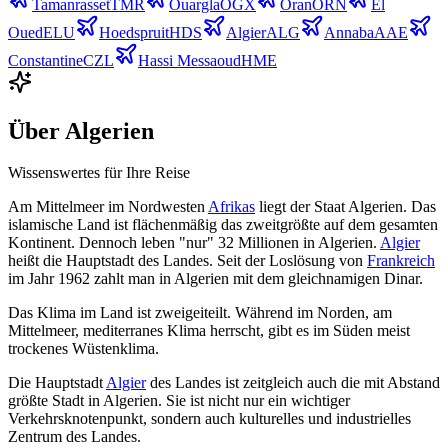
Tamanrasset
TMR
Ouargla
OGX
Oran
ORN
El
Oued
ELU
Hoedspruit
HDS
Algier
ALG
Annaba
AAE
Constantine
CZL
Hassi Messaoud
HME
Über
Algerien
Wissenswertes für Ihre Reise
Am Mittelmeer im Nordwesten
Afrikas
liegt der Staat Algerien. Das
islamische Land ist flächenmäßig das zweitgrößte auf dem gesamten
Kontinent. Dennoch leben "nur" 32 Millionen in Algerien.
Algier
heißt die Hauptstadt des Landes. Seit der Loslösung von
Frankreich
im Jahr 1962 zahlt man in Algerien mit dem gleichnamigen Dinar.
Das Klima im Land ist zweigeiteilt. Während im Norden, am
Mittelmeer, mediterranes Klima herrscht, gibt es im Süden meist
trockenes Wüstenklima.
Die Hauptstadt
Algier
des Landes ist zeitgleich auch die mit Abstand
größte Stadt in Algerien. Sie ist nicht nur ein wichtiger
Verkehrsknotenpunkt, sondern auch kulturelles und industrielles
Zentrum des Landes.