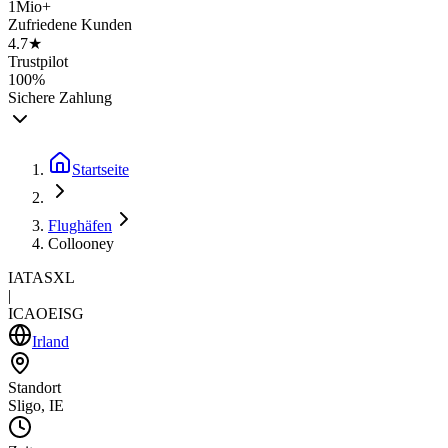
1Mio+
Zufriedene Kunden
4.7★
Trustpilot
100%
Sichere Zahlung
Startseite
Flughäfen
Collooney
IATA
SXL
|
ICAO
EISG
Irland
Standort
Sligo, IE