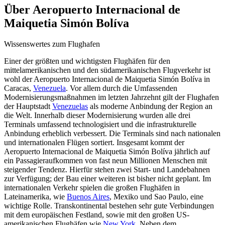
Über
Aeropuerto Internacional de
Maiquetia Simón Bolíva
Wissenswertes zum Flughafen
Einer der größten und wichtigsten Flughäfen für den
mittelamerikanischen und den südamerikanischen Flugverkehr ist
wohl der Aeropuerto Internacional de Maiquetia Simón Bolíva in
Caracas,
Venezuela
. Vor allem durch die Umfassenden
Modernisierungsmaßnahmen im letzten Jahrzehnt gilt der Flughafen
der Hauptstadt
Venezuelas
als moderne Anbindung der Region an
die Welt. Innerhalb dieser Modernisierung wurden alle drei
Terminals umfassend technologisiert und die infrastrukturelle
Anbindung erheblich verbessert. Die Terminals sind nach nationalen
und internationalen Flügen sortiert. Insgesamt kommt der
Aeropuerto Internacional de Maiquetia Simón Bolíva jährlich auf
ein Passagieraufkommen von fast neun Millionen Menschen mit
steigender Tendenz. Hierfür stehen zwei Start- und Landebahnen
zur Verfügung; der Bau einer weiteren ist bisher nicht geplant. Im
internationalen Verkehr spielen die großen Flughäfen in
Lateinamerika, wie
Buenos Aires
, Mexiko und Sao Paulo, eine
wichtige Rolle. Transkontinental bestehen sehr gute Verbindungen
mit dem europäischen Festland, sowie mit den großen US-
amerikanischen Flughäfen wie
New York
. Neben dem