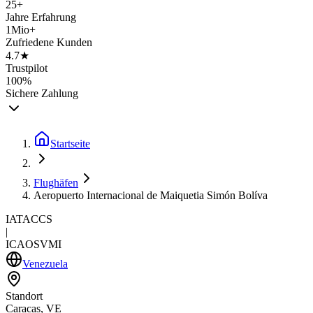
25+
Jahre Erfahrung
1Mio+
Zufriedene Kunden
4.7★
Trustpilot
100%
Sichere Zahlung
Startseite
Flughäfen
Aeropuerto Internacional de Maiquetia Simón Bolíva
IATA
CCS
|
ICAO
SVMI
Venezuela
Standort
Caracas, VE