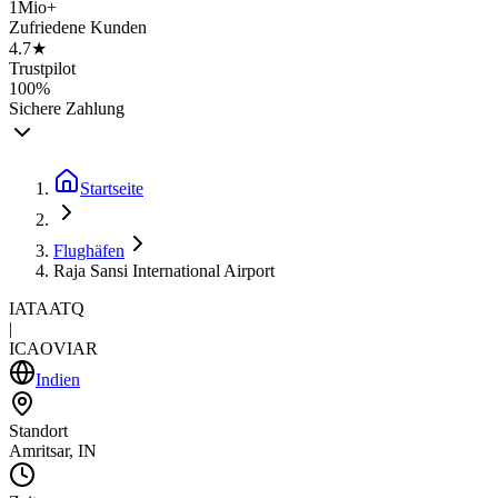
1Mio+
Zufriedene Kunden
4.7★
Trustpilot
100%
Sichere Zahlung
Startseite
Flughäfen
Raja Sansi International Airport
IATA
ATQ
|
ICAO
VIAR
Indien
Standort
Amritsar, IN