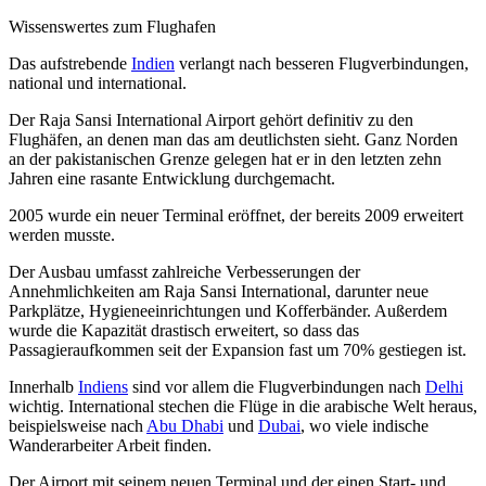
Wissenswertes zum Flughafen
Das aufstrebende
Indien
verlangt nach besseren Flugverbindungen,
national und international.
Der Raja Sansi International Airport gehört definitiv zu den
Flughäfen, an denen man das am deutlichsten sieht. Ganz Norden
an der pakistanischen Grenze gelegen hat er in den letzten zehn
Jahren eine rasante Entwicklung durchgemacht.
2005 wurde ein neuer Terminal eröffnet, der bereits 2009 erweitert
werden musste.
Der Ausbau umfasst zahlreiche Verbesserungen der
Annehmlichkeiten am Raja Sansi International, darunter neue
Parkplätze, Hygieneeinrichtungen und Kofferbänder. Außerdem
wurde die Kapazität drastisch erweitert, so dass das
Passagieraufkommen seit der Expansion fast um 70% gestiegen ist.
Innerhalb
Indiens
sind vor allem die Flugverbindungen nach
Delhi
wichtig. International stechen die Flüge in die arabische Welt heraus,
beispielsweise nach
Abu Dhabi
und
Dubai
, wo viele indische
Wanderarbeiter Arbeit finden.
Der Airport mit seinem neuen Terminal und der einen Start- und