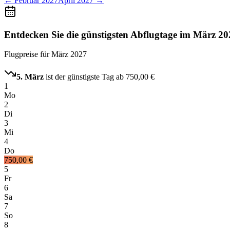
←
Februar 2027
April 2027
→
Entdecken Sie die günstigsten Abflugtage im März 20
Flugpreise für
März 2027
5. März
ist der günstigste Tag ab
750,00 €
1
Mo
2
Di
3
Mi
4
Do
750,00 €
5
Fr
6
Sa
7
So
8