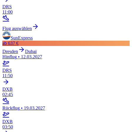
DRS
11:00
Flug auswählen
SunExpress
ab
637 €
Dresden
Dubai
Hinflug
•
12.03.2027
DRS
11:50
DXB
02:45
Rückflug
•
19.03.2027
DXB
03:50