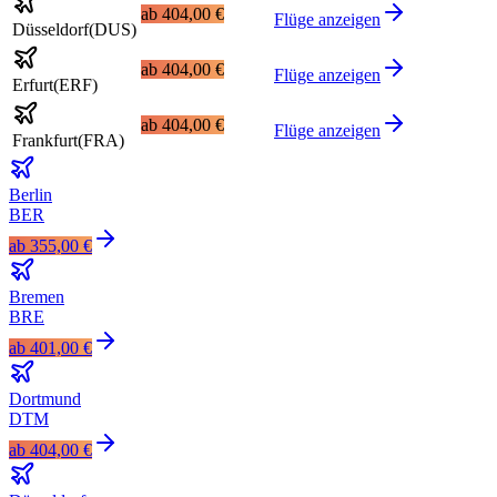
ab
404,00 €
Flüge anzeigen
Düsseldorf
(
DUS
)
ab
404,00 €
Flüge anzeigen
Erfurt
(
ERF
)
ab
404,00 €
Flüge anzeigen
Frankfurt
(
FRA
)
Berlin
BER
ab
355,00 €
Bremen
BRE
ab
401,00 €
Dortmund
DTM
ab
404,00 €