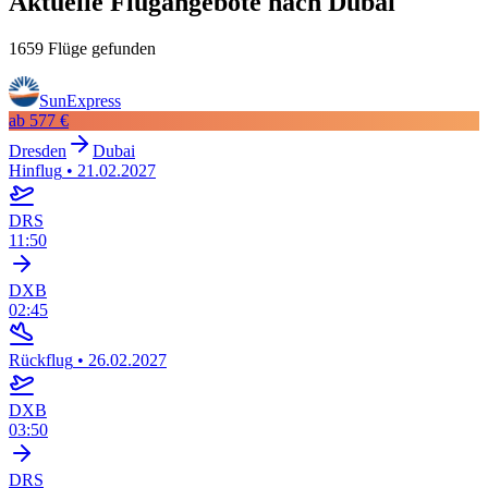
Aktuelle Flugangebote nach Dubai
1659 Flüge gefunden
SunExpress
ab
577 €
Dresden
Dubai
Hinflug
•
21.02.2027
DRS
11:50
DXB
02:45
Rückflug
•
26.02.2027
DXB
03:50
DRS