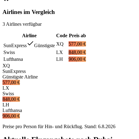
Airlines im Vergleich
3
Airlines
verfügbar
Airline
Code
Preis ab
XQ
577,00 €
SunExpress
Günstigste
Swiss
LX
848,00 €
Lufthansa
LH
906,00 €
XQ
SunExpress
Günstigste Airline
577,00 €
LX
Swiss
848,00 €
LH
Lufthansa
906,00 €
Preise pro Person für Hin- und Rückflug. Stand:
6.8.2026