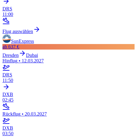
DRS
11:00
Flug auswählen
SunExpress
ab
637 €
Dresden
Dubai
Hinflug
•
12.03.2027
DRS
11:50
DXB
02:45
Rückflug
•
20.03.2027
DXB
03:50