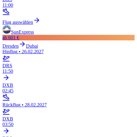
11:00
Flug auswählen
SunExpress
ab
601 €
Dresden
Dubai
Hinflug
•
26.02.2027
DRS
11:50
DXB
02:45
Rückflug
•
28.02.2027
DXB
03:50