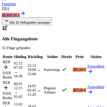
Frankfurt
FRA
ab
404,00 €
Alle
16
Abflughäfen anzeigen
Alle Flugangebote
55 Flüge gefunden
Route
Hinflug
Rückflug
Airline
Direkt
Preis
Aktion
BER
02.12
22.12
Auswählen
07:10
18:00
→
Eurowings
355,00 €
→
DXB
22:00
16:30
Berlin
BER
06.01
14.01
Auswählen
12:15
Pegasus
02:45
→
367,00 €
→
Airlines
DXB
11:20
01:45
Berlin
BER
13.01
28.01