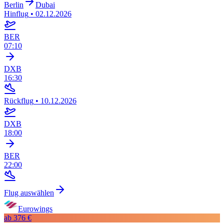
Berlin
Dubai
Hinflug
•
02.12.2026
BER
07:10
DXB
16:30
Rückflug
•
10.12.2026
DXB
18:00
BER
22:00
Flug auswählen
Eurowings
ab
376 €