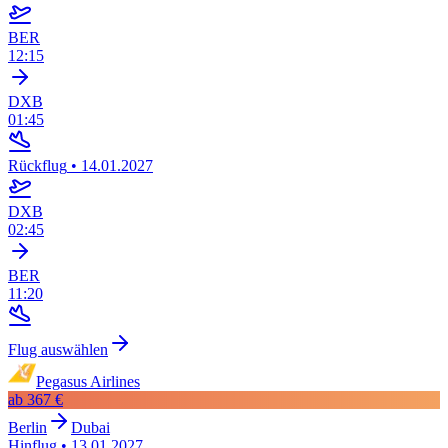
BER
12:15
DXB
01:45
Rückflug
•
14.01.2027
DXB
02:45
BER
11:20
Flug auswählen
Pegasus Airlines
ab
367 €
Berlin
Dubai
Hinflug
•
13.01.2027