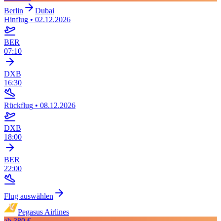
Berlin
Dubai
Hinflug
•
02.12.2026
BER
07:10
DXB
16:30
Rückflug
•
08.12.2026
DXB
18:00
BER
22:00
Flug auswählen
Pegasus Airlines
ab
380 €