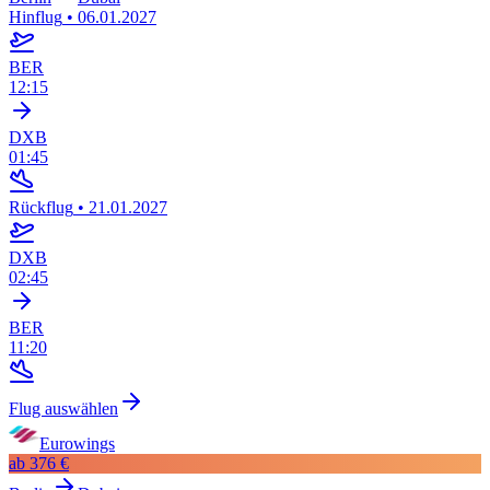
Hinflug
•
06.01.2027
BER
12:15
DXB
01:45
Rückflug
•
21.01.2027
DXB
02:45
BER
11:20
Flug auswählen
Eurowings
ab
376 €