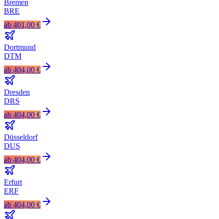
Bremen
BRE
ab
401,00 €
Dortmund
DTM
ab
404,00 €
Dresden
DRS
ab
404,00 €
Düsseldorf
DUS
ab
404,00 €
Erfurt
ERF
ab
404,00 €