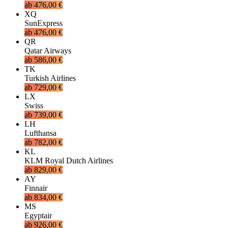
ab
476,00 €
XQ
SunExpress
ab
476,00 €
QR
Qatar Airways
ab
586,00 €
TK
Turkish Airlines
ab
729,00 €
LX
Swiss
ab
739,00 €
LH
Lufthansa
ab
782,00 €
KL
KLM Royal Dutch Airlines
ab
829,00 €
AY
Finnair
ab
834,00 €
MS
Egyptair
ab
926,00 €