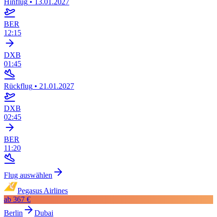
Hinflug
•
13.01.2027
BER
12:15
DXB
01:45
Rückflug
•
21.01.2027
DXB
02:45
BER
11:20
Flug auswählen
Pegasus Airlines
ab
367 €
Berlin
Dubai