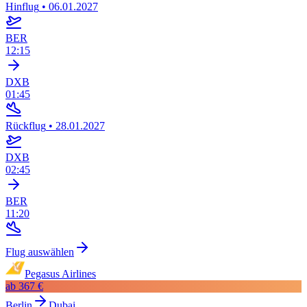
Hinflug
•
06.01.2027
BER
12:15
DXB
01:45
Rückflug
•
28.01.2027
DXB
02:45
BER
11:20
Flug auswählen
Pegasus Airlines
ab
367 €
Berlin
Dubai