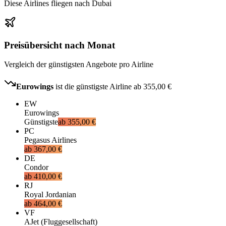
Diese Airlines fliegen nach Dubai
Preisübersicht nach Monat
Vergleich der günstigsten Angebote pro Airline
Eurowings
ist die günstigste Airline ab
355,00 €
EW
Eurowings
Günstigste
ab
355,00 €
PC
Pegasus Airlines
ab
367,00 €
DE
Condor
ab
410,00 €
RJ
Royal Jordanian
ab
464,00 €
VF
AJet (Fluggesellschaft)