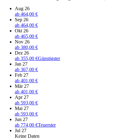
Aug 26
ab
464,00 €
Sep 26
ab
464,00 €
Okt 26
ab
465,00 €
Nov 26
ab
380,00 €
Dez 26
ab
355,00 €
Günstigster
Jan 27
ab
367,00 €
Feb 27
ab
401,00 €
Mär 27
ab
401,00 €
Apr 27
ab
593,00 €
Mai 27
ab
593,00 €
Jun 27
ab
774,00 €
Teuerster
Jul 27
Keine Daten