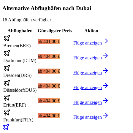
Alternative Abflughäfen nach Dubai
16 Abflughäfen verfügbar
Abflughafen
Günstigster Preis
Aktion
ab
401,00 €
Flüge anzeigen
Bremen
(
BRE
)
ab
404,00 €
Flüge anzeigen
Dortmund
(
DTM
)
ab
404,00 €
Flüge anzeigen
Dresden
(
DRS
)
ab
404,00 €
Flüge anzeigen
Düsseldorf
(
DUS
)
ab
404,00 €
Flüge anzeigen
Erfurt
(
ERF
)
ab
404,00 €
Flüge anzeigen
Frankfurt
(
FRA
)