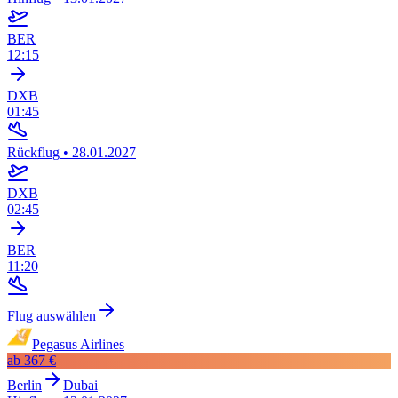
BER
12:15
DXB
01:45
Rückflug
•
28.01.2027
DXB
02:45
BER
11:20
Flug auswählen
Pegasus Airlines
ab
367 €
Berlin
Dubai