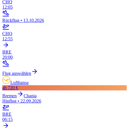
CHQ
12:05
Rückflug
•
13.10.2026
CHQ
12:55
BRE
20:00
Flug auswählen
Lufthansa
ab
720 €
Bremen
Chania
Hinflug
•
22.09.2026
BRE
06:15