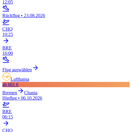
12:05
Rückflug
•
23.08.2026
CHQ
10:25
BRE
16:00
Flug auswählen
Lufthansa
ab
661 €
Bremen
Chania
Hinflug
•
06.10.2026
BRE
06:15
CHQ