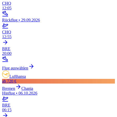
CHQ
12:05
Rückflug
•
29.09.2026
CHQ
12:55
BRE
20:00
Flug auswählen
Lufthansa
ab
720 €
Bremen
Chania
Hinflug
•
06.10.2026
BRE
06:15