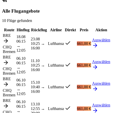
Alle Flugangebote
10 Flüge gefunden
Route
Hinflug
Rückflug
Airline
Direkt
Preis
Aktion
BRE
18.08
23.08
Auswählen
06:15
10:25
→
Lufthansa
661,00 €
→
CHQ
16:00
12:05
Bremen
BRE
06.10
11.10
Auswählen
06:15
10:25
→
Lufthansa
661,00 €
→
CHQ
16:00
12:05
Bremen
BRE
06.10
15.10
Auswählen
06:15
10:40
→
Lufthansa
661,00 €
→
CHQ
16:00
12:05
Bremen
BRE
06.10
13.10
Auswählen
06:15
12:55
→
Lufthansa
661,00 €
→
CHQ