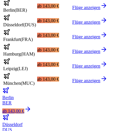
ab
143,00 €
Flüge anzeigen
Berlin
(
BER
)
ab
143,00 €
Flüge anzeigen
Düsseldorf
(
DUS
)
ab
143,00 €
Flüge anzeigen
Frankfurt
(
FRA
)
ab
143,00 €
Flüge anzeigen
Hamburg
(
HAM
)
ab
143,00 €
Flüge anzeigen
Leipzig
(
LEJ
)
ab
143,00 €
Flüge anzeigen
München
(
MUC
)
Berlin
BER
ab
143,00 €
Düsseldorf
DUS