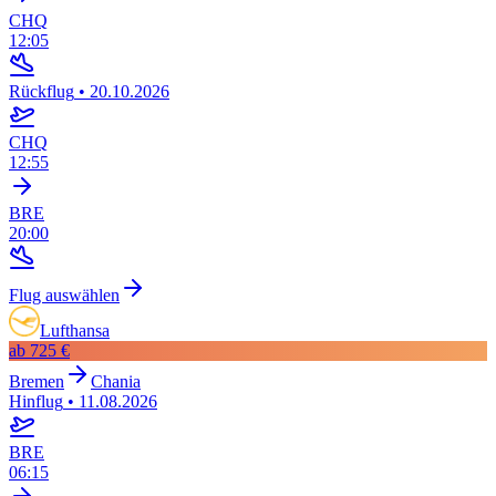
CHQ
12:05
Rückflug
•
20.10.2026
CHQ
12:55
BRE
20:00
Flug auswählen
Lufthansa
ab
725 €
Bremen
Chania
Hinflug
•
11.08.2026
BRE
06:15