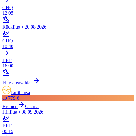
CHQ
12:05
Rückflug
•
20.08.2026
CHQ
10:40
BRE
16:00
Flug auswählen
Lufthansa
ab
779 €
Bremen
Chania
Hinflug
•
08.09.2026
BRE
06:15