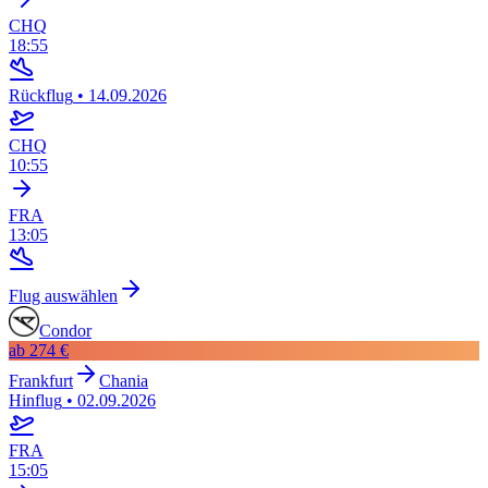
CHQ
18:55
Rückflug
•
14.09.2026
CHQ
10:55
FRA
13:05
Flug auswählen
Condor
ab
274 €
Frankfurt
Chania
Hinflug
•
02.09.2026
FRA
15:05