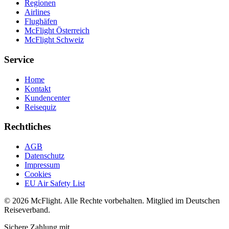
Regionen
Airlines
Flughäfen
McFlight Österreich
McFlight Schweiz
Service
Home
Kontakt
Kundencenter
Reisequiz
Rechtliches
AGB
Datenschutz
Impressum
Cookies
EU Air Safety List
© 2026 McFlight. Alle Rechte vorbehalten. Mitglied im Deutschen
Reiseverband.
Sichere Zahlung mit