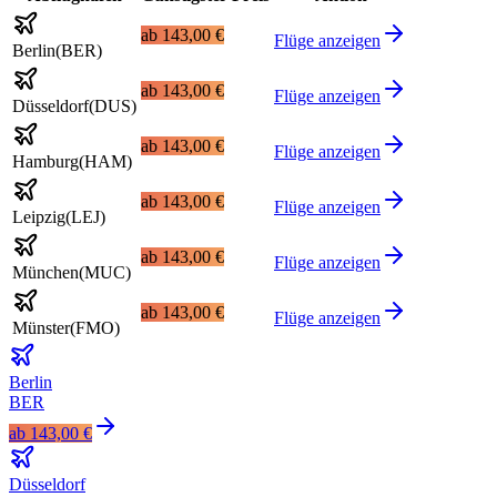
ab
143,00 €
Flüge anzeigen
Berlin
(
BER
)
ab
143,00 €
Flüge anzeigen
Düsseldorf
(
DUS
)
ab
143,00 €
Flüge anzeigen
Hamburg
(
HAM
)
ab
143,00 €
Flüge anzeigen
Leipzig
(
LEJ
)
ab
143,00 €
Flüge anzeigen
München
(
MUC
)
ab
143,00 €
Flüge anzeigen
Münster
(
FMO
)
Berlin
BER
ab
143,00 €
Düsseldorf