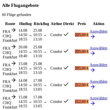
Alle Flugangebote
60 Flüge gefunden
Route
Hinflug
Rückflug
Airline
Direkt
Preis
Aktion
14.08
25.08
Auswählen
FRA
14:50
→
10:55
→
Condor
205,00 €
CHQ
18:55
13:10
Frankfurt
20.08
25.08
Auswählen
FRA
14:55
→
10:55
→
Condor
205,00 €
CHQ
18:40
13:10
Frankfurt
15.08
25.08
Auswählen
FRA
14:55
→
10:55
→
Condor
205,00 €
CHQ
18:55
13:10
Frankfurt
14.08
17.08
Auswählen
FRA
14:50
→
10:55
→
Condor
212,00 €
CHQ
18:55
13:05
Frankfurt
15.08
17.08
Auswählen
FRA
14:55
→
10:55
→
Condor
212,00 €
CHQ
18:55
13:05
Frankfurt