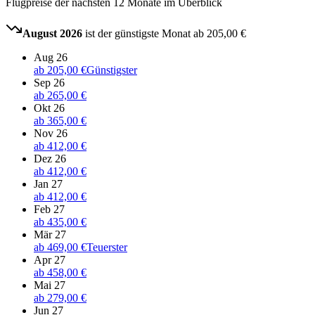
Flugpreise der nächsten 12 Monate im Überblick
August 2026
ist der günstigste Monat ab
205,00 €
Aug 26
ab
205,00 €
Günstigster
Sep 26
ab
265,00 €
Okt 26
ab
365,00 €
Nov 26
ab
412,00 €
Dez 26
ab
412,00 €
Jan 27
ab
412,00 €
Feb 27
ab
435,00 €
Mär 27
ab
469,00 €
Teuerster
Apr 27
ab
458,00 €
Mai 27
ab
279,00 €
Jun 27