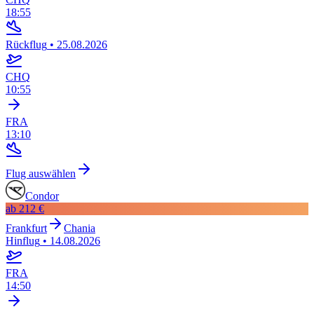
18:55
Rückflug
•
25.08.2026
CHQ
10:55
FRA
13:10
Flug auswählen
Condor
ab
212 €
Frankfurt
Chania
Hinflug
•
14.08.2026
FRA
14:50