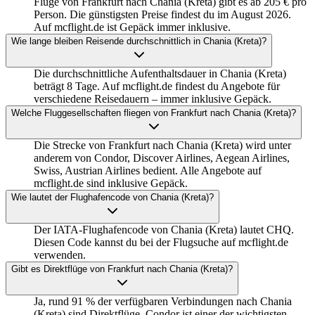
Flüge von Frankfurt nach Chania (Kreta) gibt es ab 205 € pro
Person. Die günstigsten Preise findest du im August 2026.
Auf mcflight.de ist Gepäck immer inklusive.
Wie lange bleiben Reisende durchschnittlich in Chania (Kreta)?
Die durchschnittliche Aufenthaltsdauer in Chania (Kreta)
beträgt 8 Tage. Auf mcflight.de findest du Angebote für
verschiedene Reisedauern – immer inklusive Gepäck.
Welche Fluggesellschaften fliegen von Frankfurt nach Chania (Kreta)?
Die Strecke von Frankfurt nach Chania (Kreta) wird unter
anderem von Condor, Discover Airlines, Aegean Airlines,
Swiss, Austrian Airlines bedient. Alle Angebote auf
mcflight.de sind inklusive Gepäck.
Wie lautet der Flughafencode von Chania (Kreta)?
Der IATA-Flughafencode von Chania (Kreta) lautet CHQ.
Diesen Code kannst du bei der Flugsuche auf mcflight.de
verwenden.
Gibt es Direktflüge von Frankfurt nach Chania (Kreta)?
Ja, rund 91 % der verfügbaren Verbindungen nach Chania
(Kreta) sind Direktflüge. Condor ist einer der wichtigsten