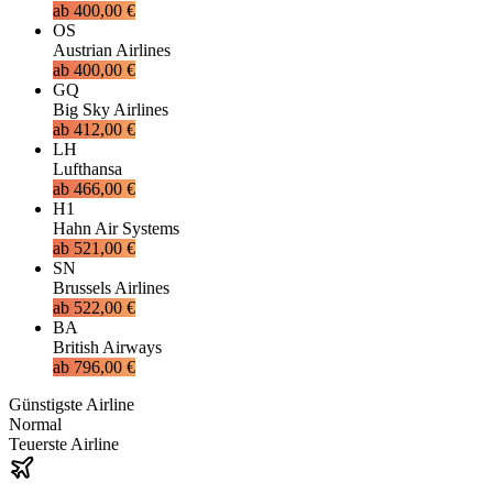
ab
400,00 €
OS
Austrian Airlines
ab
400,00 €
GQ
Big Sky Airlines
ab
412,00 €
LH
Lufthansa
ab
466,00 €
H1
Hahn Air Systems
ab
521,00 €
SN
Brussels Airlines
ab
522,00 €
BA
British Airways
ab
796,00 €
Günstigste Airline
Normal
Teuerste Airline