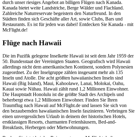
durch unser riesiges Angebot an billigen Flügen nach Kanada.
Kanada bietet weite Landstriche, Berge Wälder und Flachland.
Zahlreiche Naturreservate begeistern den Naturfreund. In den
Städten finden sich Geschäfte aller Art, sowie Clubs, Bars und
Restaurants. Es ist für jeden was dabei! Entdecken Sie Kanada - mit
McFlight.de!
Flüge nach Hawaii
Die im Pazifik gelegene Inselkette Hawaii ist seit dem Jahr 1959 der
50. Bundesstaat der Vereinigten Staaten. Geografisch wird Hawaii
allerdings nicht dem amerikanischen Kontinent, sondern Polynesien
zugeordnet. Zu der Inselgruppe zählen insgesamt mehr als 135
Inseln und Atolle. Die acht größten hawaiianischen Inseln sind
Hawaii (Big Island), Maui, Kahoolawe, Lanai, Molokai, Oahu,
Kauai sowie Niihau. Hawaii zählt rund 1,2 Millionen Einwohner.
Die Hauptstadt Honolulu ist die größte Stadt des Archipels und
beherbergt etwa 1,2 Millionen Einwohner. Finden Sie Ihren
Traumflug nach Hawaii auf McFlight.de und lassen Sie sich von
den bezaubernden hawaiianischen Inseln faszinieren. Verbringen Sie
einen unvergesslichen Urlaub in deinem der historischen Hotels,
erstklassigen Resorts, charmanten Ferienhäusern, Bed-and-
Breakfasts, Herbergen oder Mietwohnungen.