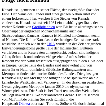
Kanada ist, gemessen an seiner Fläche, der zweitgrößte Staat der
Erde. Der Name des Landes und einer ganzen Nation rührt von
einem Irokesendorf her, welches frühe Siedler von Kanada
entdeckten. Kanada ist erst seit 1931 ein unabhängiger Staat, der
vorher Kolonie von
Großbritannien
war. Bis heute allerdings ist das
Oberhaupt der englischen Monarchenfamilie auch das
Staatsoberhaupt Kanadas. Kanada ist Mitglied im Commonwealth
of Nations. Die Kultur Kanadas in der heutigen Zeit ist eine stark
westliche. Ähnlich wie in den
USA
wurden in der Zeit der großen
Einwanderungsströme große Teile der Indianischen Kulturen
vertrieben und in Reservaten untergebracht. Jedoch sind indigene
Güter, Schmuck und anderes viel gesehen. Auch scheint der
Respekt vor der Natur wesentlich ausgeprägter als in den USA oder
in Europa. Große Teile des Landes sind unbewohnt und von
unberührter Natur dominiert. Städtische Ballungszentren und
Metropolen finden sich nur im Süden des Landes. Die günstigen
Kanada-Flüge auf McFlight.de bringen Sie beispielsweise an die
kanadische Westküste nach Vancouver. In der direkt am pazifischen
Ozean gelegenen Metropole fanden 2010 die olympischen
Winterspiele statt. Die Stadt ist bei Touristen aus aller Welt beliebt.
Sie liegt unweit der US-Amerikanischen Grenze. Die Reiseprofis
von McFlight.de bringen Sie auch günstig in die
Hauptstadt
Ottawa
oder nach Toronto. Stöbern Sie doch einfach mal