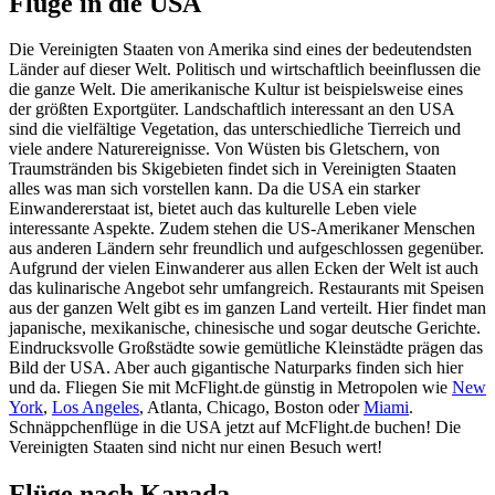
Flüge in die USA
Die Vereinigten Staaten von Amerika sind eines der bedeutendsten
Länder auf dieser Welt. Politisch und wirtschaftlich beeinflussen die
die ganze Welt. Die amerikanische Kultur ist beispielsweise eines
der größten Exportgüter. Landschaftlich interessant an den USA
sind die vielfältige Vegetation, das unterschiedliche Tierreich und
viele andere Naturereignisse. Von Wüsten bis Gletschern, von
Traumstränden bis Skigebieten findet sich in Vereinigten Staaten
alles was man sich vorstellen kann. Da die USA ein starker
Einwandererstaat ist, bietet auch das kulturelle Leben viele
interessante Aspekte. Zudem stehen die US-Amerikaner Menschen
aus anderen Ländern sehr freundlich und aufgeschlossen gegenüber.
Aufgrund der vielen Einwanderer aus allen Ecken der Welt ist auch
das kulinarische Angebot sehr umfangreich. Restaurants mit Speisen
aus der ganzen Welt gibt es im ganzen Land verteilt. Hier findet man
japanische, mexikanische, chinesische und sogar deutsche Gerichte.
Eindrucksvolle Großstädte sowie gemütliche Kleinstädte prägen das
Bild der USA. Aber auch gigantische Naturparks finden sich hier
und da. Fliegen Sie mit McFlight.de günstig in Metropolen wie
New
York
,
Los Angeles
, Atlanta, Chicago, Boston oder
Miami
.
Schnäppchenflüge in die USA jetzt auf McFlight.de buchen! Die
Vereinigten Staaten sind nicht nur einen Besuch wert!
Flüge nach Kanada