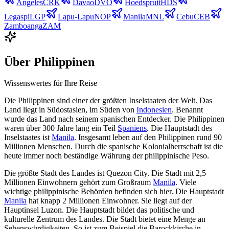
Angeles
CRK
Davao
DVO
Hoedspruit
HDS
Legaspi
LGP
Lapu-Lapu
NOP
Manila
MNL
Cebu
CEB
Zamboanga
ZAM
Über
Philippinen
Wissenswertes für Ihre Reise
Die Philippinen sind einer der größten Inselstaaten der Welt. Das
Land liegt in Südostasien, im Süden von
Indonesien
. Benannt
wurde das Land nach seinem spanischen Entdecker. Die Philippinen
waren über 300 Jahre lang ein Teil
Spaniens
. Die Hauptstadt des
Inselstaates ist
Manila
. Insgesamt leben auf den Philippinen rund 90
Millionen Menschen. Durch die spanische Kolonialherrschaft ist die
heute immer noch beständige Währung der philippinische Peso.
Die größte Stadt des Landes ist Quezon City. Die Stadt mit 2,5
Millionen Einwohnern gehört zum Großraum
Manila
. Viele
wichtige philippinische Behörden befinden sich hier. Die Hauptstadt
Manila
hat knapp 2 Millionen Einwohner. Sie liegt auf der
Hauptinsel Luzon. Die Hauptstadt bildet das politische und
kulturelle Zentrum des Landes. Die Stadt bietet eine Menge an
Sehenswürdigkeiten. So ist zum Beispiel die Barockkirche in