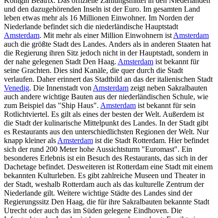
Königin Beatrix. Das offizielle Zahlungsmittel in den Niederlanden
und den dazugehörenden Inseln ist der Euro. Im gesamten Land
leben etwas mehr als 16 Millionen Einwohner. Im Norden der
Niederlande befindet sich die niederländische Hauptstadt
Amsterdam
. Mit mehr als einer Million Einwohnern ist
Amsterdam
auch die größte Stadt des Landes. Anders als in anderen Staaten hat
die Regierung ihren Sitz jedoch nicht in der Hauptstadt, sondern in
der nahe gelegenen Stadt Den Haag.
Amsterdam
ist bekannt für
seine Grachten. Dies sind Kanäle, die quer durch die Stadt
verlaufen. Daher erinnert das Stadtbild an das der italienischen Stadt
Venedig
. Die Innenstadt von
Amsterdam
zeigt neben Sakralbauten
auch andere wichtige Bauten aus der niederländischen Schule, wie
zum Beispiel das "Ship Haus".
Amsterdam
ist bekannt für sein
Rotlichtviertel. Es gilt als eines der besten der Welt. Außerdem ist
die Stadt der kulinarische Mittelpunkt des Landes. In der Stadt gibt
es Restaurants aus den unterschiedlichsten Regionen der Welt. Nur
knapp kleiner als
Amsterdam
ist die Stadt Rotterdam. Hier befindet
sich der rund 200 Meter hohe Aussichtsturm "Euromast". Ein
besonderes Erlebnis ist ein Besuch des Restaurants, das sich in der
Dachetage befindet. Desweiteren ist Rotterdam eine Stadt mit einem
bekannten Kulturleben. Es gibt zahlreiche Museen und Theater in
der Stadt, weshalb Rotterdam auch als das kulturelle Zentrum der
Niederlande gilt. Weitere wichtige Städte des Landes sind der
Regierungssitz Den Haag, die für ihre Sakralbauten bekannte Stadt
Utrecht oder auch das im Süden gelegene Eindhoven. Die