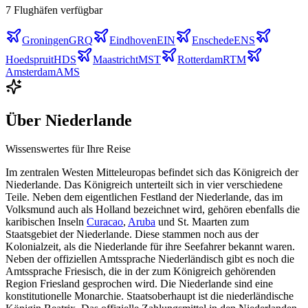
7
Flughäfen
verfügbar
Groningen
GRQ
Eindhoven
EIN
Enschede
ENS
Hoedspruit
HDS
Maastricht
MST
Rotterdam
RTM
Amsterdam
AMS
Über
Niederlande
Wissenswertes für Ihre Reise
Im zentralen Westen Mitteleuropas befindet sich das Königreich der
Niederlande. Das Königreich unterteilt sich in vier verschiedene
Teile. Neben dem eigentlichen Festland der Niederlande, das im
Volksmund auch als Holland bezeichnet wird, gehören ebenfalls die
karibischen Inseln
Curacao
,
Aruba
und St. Maarten zum
Staatsgebiet der Niederlande. Diese stammen noch aus der
Kolonialzeit, als die Niederlande für ihre Seefahrer bekannt waren.
Neben der offiziellen Amtssprache Niederländisch gibt es noch die
Amtssprache Friesisch, die in der zum Königreich gehörenden
Region Friesland gesprochen wird. Die Niederlande sind eine
konstitutionelle Monarchie. Staatsoberhaupt ist die niederländische