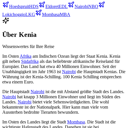
Hoedspruit
HDS
Eldoret
EDL
Nairobi
NBO
Lokichoggio
LKG
Mombasa
MBA
Über
Kenia
Wissenswertes für Ihre Reise
Im Osten
Afrika
am Indischen Ozean liegt der Staat Kenia. Kenia
gilt neben
Südafrika
als das beliebteste afrikanische Reiseland für
Europäer. Das Land hat etwa 40 Millionen Einwohner. Seit der
Unabhängigkeit im Jahr 1963 ist
Nairobi
die Hauptstadt Kenias. Die
Währung ist der Kenia-Schilling. 100 Kenia Schilling entsprechen
etwa einem Euro.
Die Hauptstadt
Nairobi
ist die mit Abstand größte Stadt des Landes.
Nairobi
hat knapp 3 Millionen Einwohner und liegt im Süden des
Landes.
Nairobi
bietet viele Sehenswürdigkeiten. Die wohl
bekannteste ist der Nationalpark. Hier kann man viele vom
Aussterben bedrohte Tierarten bewundern.
Im Osten des Landes liegt die Stadt
Mombasa
. Die Stadt ist die
wichtigste Hafenstadt des Landes. Daneben ist sie bei