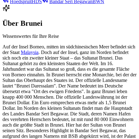
Hoedspruit
HDS
Bandar Seri Begawan
BWN
Über
Brunei
Wissenswertes für Ihre Reise
Auf der Insel Borneo, mitten im südchinesischen Meer befindet sich
der Staat
Malaysia
. Doch auf der Insel, ganz im Norden befindet
sich noch ein zweiter kleiner Staat – das Sultanat Brunei. Das
Sultanat gehört zu den kleinsten Staaten der Welt. Im 16.
Jahrhundert war das Sultanat so groß, dass es die gesamte Fläche
von Borneo einnahm. In Brunei herrscht eine Monarchie, bei der der
Sultan das Oberhaupt des Staates ist. Der offizielle Landesname
lautet "Brunei Daressalam". Der Name bedeutet ins Deutsche
übersetzt etwa "Ort des ewigen Friedens". In ganz Brunei leben
knapp 400 000 Menschen. Die offizielle Landeswährung ist der
Brunei Dollar. Ein Euro entsprechen etwas mehr als 1,5 Brunei
Dollar. Im Norden des kleinen Sultanats findet man die Hauptstadt
des Landes Bandar Seri Begawar. Die Stadt, deren Namen Hafen
des verehrten Herrschers bedeutet, ist mit rund 80 000 Einwohnern
auch die größte Stadt in Brunei. Hier hat der Sultan von Brunei
seinen Sitz. Besonderes Highlight in Bandar Seri Begawar, das
aufgrund des langen Namens mit BSB abgekürzt wird, ist der Palast