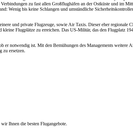
n Verbindungen zu fast allen Großflughäfen an der Ostküste und im Mit
nd: Wenig bis keine Schlangen und umständliche Sicherheitskontrollen,
inere und private Flugzeuge, sowie Air Taxis. Dieser eher regionale C
eine Flugplätze zu erreichen. Das US-Militär, das den Flugplatz 1942 e
zw. ob er notwendig ist. Mit den Bemühungen des Managements weitere 
g zu ersetzen.
n wir Ihnen die besten Flugangebote.