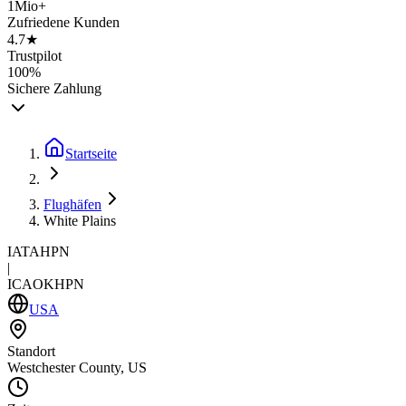
1Mio+
Zufriedene Kunden
4.7★
Trustpilot
100%
Sichere Zahlung
Startseite
Flughäfen
White Plains
IATA
HPN
|
ICAO
KHPN
USA
Standort
Westchester County, US