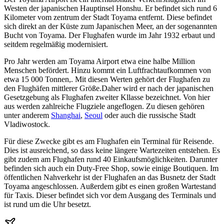
Westen der japanischen Hauptinsel Honshu. Er befindet sich rund 6
Kilometer vom zentrum der Stadt Toyama entfernt. Diese befindet
sich direkt an der Küste zum Japanischen Meer, an der sogenannten
Bucht von Toyama. Der Flughafen wurde im Jahr 1932 erbaut und
seitdem regelmäßig modernisiert.
Pro Jahr werden am Toyama Airport etwa eine halbe Million
Menschen befördert. Hinzu kommt ein Luftfrachtaufkommen von
etwa 15 000 Tonnen,. Mit diesen Werten gehört der Flughafen zu
den Flughäfen mittlerer Größe.Daher wird er nach der japanischen
Gesetzgebung als Flughafen zweiter Kllasse bezeichnet. Von hier
aus werden zahlreiche Flugziele angeflogen. Zu diesen gehören
unter anderem
Shanghai
,
Seoul
oder auch die russische Stadt
Vladiwostock.
Für diese Zwecke gibt es am Flughafen ein Terminal für Reisende.
Dies ist ausreichend, so dass keine längere Wartezeiten entstehen. Es
gibt zudem am Flughafen rund 40 Einkaufsmöglichkeiten. Darunter
befinden sich auch ein Duty-Free Shop, sowie einige Boutiquen. Im
öffentlichen Nahverkehr ist der Flughafen an das Busnetz der Stadt
Toyama angeschlossen. Außerdem gibt es einen großen Wartestand
für Taxis. Dieser befindet sich vor dem Ausgang des Terminals und
ist rund um die Uhr besetzt.