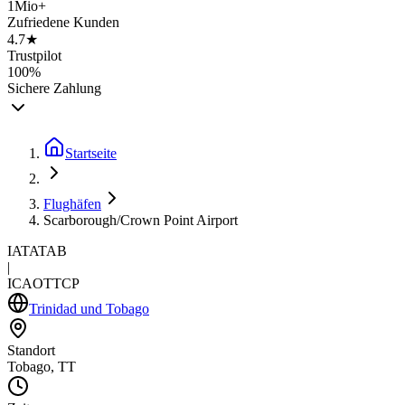
1Mio+
Zufriedene Kunden
4.7★
Trustpilot
100%
Sichere Zahlung
Startseite
Flughäfen
Scarborough/Crown Point Airport
IATA
TAB
|
ICAO
TTCP
Trinidad und Tobago
Standort
Tobago, TT