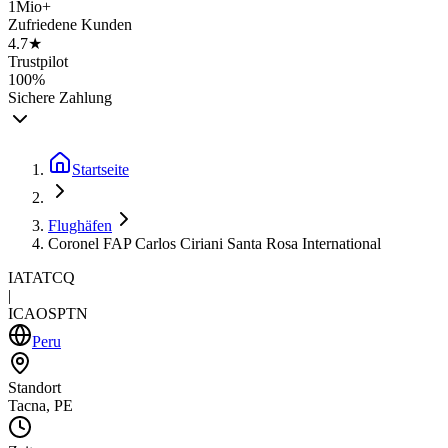
1Mio+
Zufriedene Kunden
4.7★
Trustpilot
100%
Sichere Zahlung
Startseite
Flughäfen
Coronel FAP Carlos Ciriani Santa Rosa International
IATA
TCQ
|
ICAO
SPTN
Peru
Standort
Tacna, PE