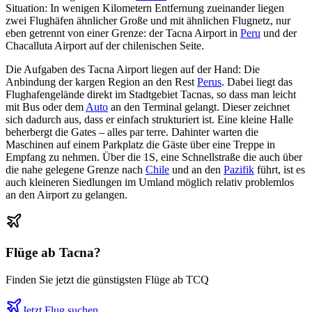
Situation: In wenigen Kilometern Entfernung zueinander liegen
zwei Flughäfen ähnlicher Große und mit ähnlichen Flugnetz, nur
eben getrennt von einer Grenze: der Tacna Airport in
Peru
und der
Chacalluta Airport auf der chilenischen Seite.
Die Aufgaben des Tacna Airport liegen auf der Hand: Die
Anbindung der kargen Region an den Rest
Perus
. Dabei liegt das
Flughafengelände direkt im Stadtgebiet Tacnas, so dass man leicht
mit Bus oder dem
Auto
an den Terminal gelangt. Dieser zeichnet
sich dadurch aus, dass er einfach strukturiert ist. Eine kleine Halle
beherbergt die Gates – alles par terre. Dahinter warten die
Maschinen auf einem Parkplatz die Gäste über eine Treppe in
Empfang zu nehmen. Über die 1S, eine Schnellstraße die auch über
die nahe gelegene Grenze nach
Chile
und an den
Pazifik
führt, ist es
auch kleineren Siedlungen im Umland möglich relativ problemlos
an den Airport zu gelangen.
Flüge ab
Tacna
?
Finden Sie jetzt die günstigsten Flüge ab
TCQ
Jetzt Flug suchen