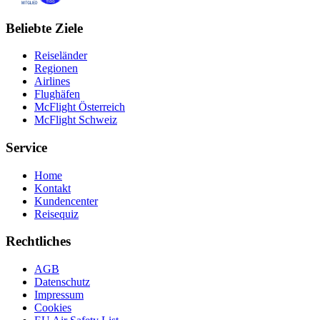
Beliebte Ziele
Reiseländer
Regionen
Airlines
Flughäfen
McFlight Österreich
McFlight Schweiz
Service
Home
Kontakt
Kundencenter
Reisequiz
Rechtliches
AGB
Datenschutz
Impressum
Cookies