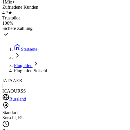
1Mio+
Zufriedene Kunden
4.7★
Trustpilot
100%
Sichere Zahlung
Startseite
Flughäfen
Flughafen Sotschi
IATA
AER
|
ICAO
URSS
Russland
Standort
Sotschi, RU