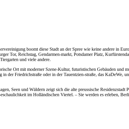
dervereinigung boomt diese Stadt an der Spree wie keine andere in Euro
nburger Tor, Reichstag, Gendarmen-markt, Potsdamer Platz, Kurfürste
Tiergarten und viele andere.
orische Ort mit moderner Szene-Kultur, futuristischen Gebäuden und mu
g in der Friedrichstraße oder in der Tauentzien-straße, das KaDeWe, u
gen, Seen und Wäldern zeigt sich die alte preussische Residenzstadt P
eschaulichkeit im Holländischen Viertel. – Sie werden es erleben, Berli