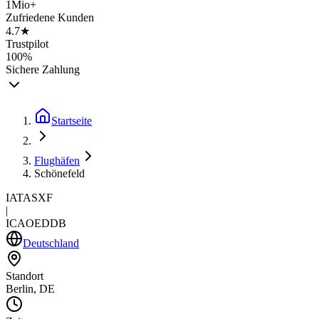
1Mio+
Zufriedene Kunden
4.7★
Trustpilot
100%
Sichere Zahlung
Startseite
Flughäfen
Schönefeld
IATA
SXF
|
ICAO
EDDB
Deutschland
Standort
Berlin, DE