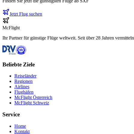
Finden Sie jetzt die günstigsten Flüge ab
SXF
Jetzt Flug suchen
McFlight
Ihr Partner für günstige Flüge weltweit. Seit über 28 Jahren vermittel
Beliebte Ziele
Reiseländer
Regionen
Airlines
Flughäfen
McFlight Österreich
McFlight Schweiz
Service
Home
Kontakt