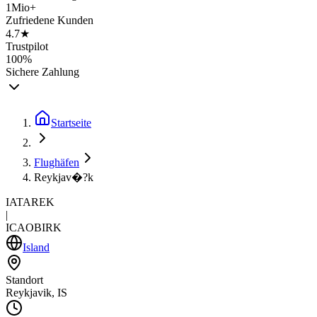
1Mio+
Zufriedene Kunden
4.7★
Trustpilot
100%
Sichere Zahlung
Startseite
Flughäfen
Reykjav�?k
IATA
REK
|
ICAO
BIRK
Island
Standort
Reykjavik, IS