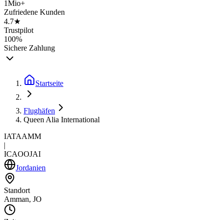
1Mio+
Zufriedene Kunden
4.7★
Trustpilot
100%
Sichere Zahlung
Startseite
Flughäfen
Queen Alia International
IATA
AMM
|
ICAO
OJAI
Jordanien
Standort
Amman, JO