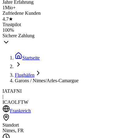
Jahre Erfahrung
1Mio+
Zufriedene Kunden
4.7★
Trustpilot
100%
Sichere Zahlung
Startseite
Flughäfen
Garons / Nimes/Arles-Camargue
IATA
FNI
|
ICAO
LFTW
Frankreich
Standort
Nimes, FR