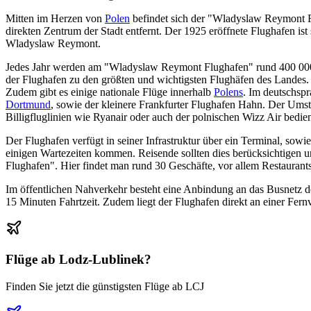
Mitten im Herzen von
Polen
befindet sich der "Wladyslaw Reymont Fl
direkten Zentrum der Stadt entfernt. Der 1925 eröffnete Flughafen ist
Wladyslaw Reymont.
Jedes Jahr werden am "Wladyslaw Reymont Flughafen" rund 400 000 
der Flughafen zu den größten und wichtigsten Flughäfen des Landes. 
Zudem gibt es einige nationale Flüge innerhalb
Polens
. Im deutschspr
Dortmund
, sowie der kleinere Frankfurter Flughafen Hahn. Der Ums
Billigfluglinien wie Ryanair oder auch der polnischen Wizz Air bedien
Der Flughafen verfügt in seiner Infrastruktur über ein Terminal, so
einigen Wartezeiten kommen. Reisende sollten dies berücksichtigen 
Flughafen". Hier findet man rund 30 Geschäfte, vor allem Restaurants
Im öffentlichen Nahverkehr besteht eine Anbindung an das Busnetz d
15 Minuten Fahrtzeit. Zudem liegt der Flughafen direkt an einer Fer
Flüge ab
Lodz-Lublinek
?
Finden Sie jetzt die günstigsten Flüge ab
LCJ