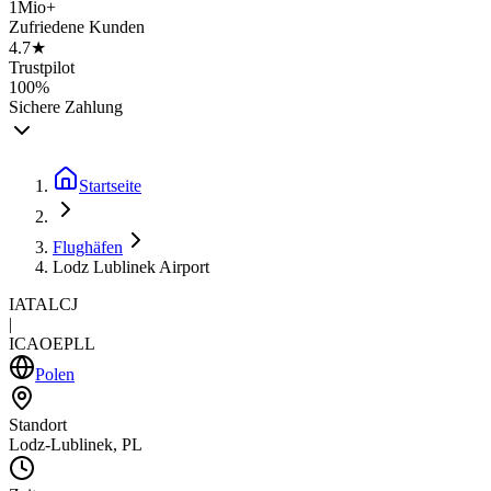
1Mio+
Zufriedene Kunden
4.7★
Trustpilot
100%
Sichere Zahlung
Startseite
Flughäfen
Lodz Lublinek Airport
IATA
LCJ
|
ICAO
EPLL
Polen
Standort
Lodz-Lublinek, PL