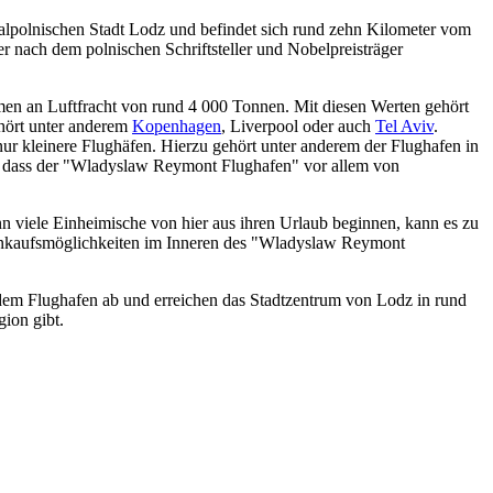
ralpolnischen Stadt Lodz und befindet sich rund zehn Kilometer vom
er nach dem polnischen Schriftsteller und Nobelpreisträger
n an Luftfracht von rund 4 000 Tonnen. Mit diesen Werten gehört
ehört unter anderem
Kopenhagen
, Liverpool oder auch
Tel Aviv
.
ur kleinere Flughäfen. Hierzu gehört unter anderem der Flughafen in
an, dass der "Wladyslaw Reymont Flughafen" vor allem von
nn viele Einheimische von hier aus ihren Urlaub beginnen, kann es zu
 Einkaufsmöglichkeiten im Inneren des "Wladyslaw Reymont
dem Flughafen ab und erreichen das Stadtzentrum von Lodz in rund
ion gibt.