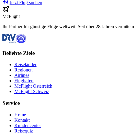
Jetzt Flug suchen
McFlight
Ihr Partner für günstige Flüge weltweit. Seit über 28 Jahren vermittel
Beliebte Ziele
Reiseländer
Regionen
Airlines
Flughäfen
McFlight Österreich
McFlight Schweiz
Service
Home
Kontakt
Kundencenter
Reisequiz