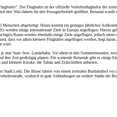
ughafen". Der Flughafen ist der offizielle Verkehrsflughafen der zent
 seit den 50er-Jahren für den Passagierbetrieb geöffnet. Benannt wurde 
Menschen abgefertigt. Hinzu kommt ein geringes jährliches Aufkomme
Es werden einige internationale Ziele in Europa angeflogen. Hierzu g
achigen Raum werden ebenfalls einige Ziele angeflogen, jedoch meist n
tand, dass vor allem kleinere Flughäfen angeflogen werden, liegt dar
t wird.
wie je eine Start- bzw. Landebahn. Vor allem in den Sommermonaten, we
und ihre Zeit großzügig planen. Für wartende Reisende gibt es einige
 und kleinere Kioske, die Tabak und Zeitschriften anbieten.
er Stadt Lodz. Die Busse fahren von einem zentralen Busbahnhof vor 
nverkehrsstraße, wodurch es gute Anbindungen an weitere Städte der Reg