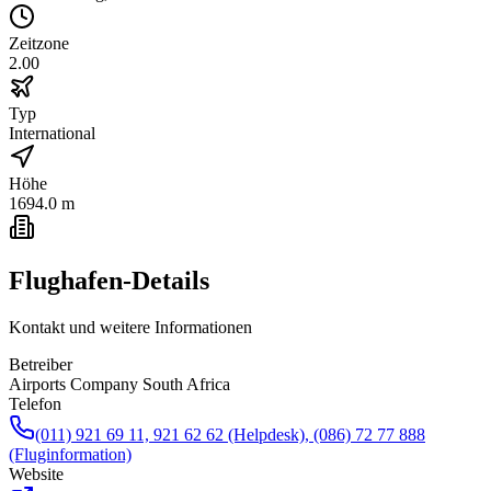
Zeitzone
2.00
Typ
International
Höhe
1694.0 m
Flughafen-Details
Kontakt und weitere Informationen
Betreiber
Airports Company South Africa
Telefon
(011) 921 69 11, 921 62 62 (Helpdesk), (086) 72 77 888
(Fluginformation)
Website