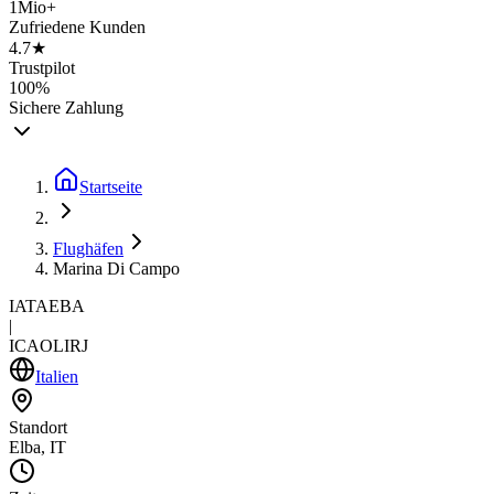
1Mio+
Zufriedene Kunden
4.7★
Trustpilot
100%
Sichere Zahlung
Startseite
Flughäfen
Marina Di Campo
IATA
EBA
|
ICAO
LIRJ
Italien
Standort
Elba, IT