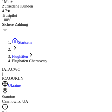
1Mio+
Zufriedene Kunden
4.7★
Trustpilot
100%
Sichere Zahlung
Startseite
Flughäfen
Flughafen Chernovtsy
IATA
CWC
|
ICAO
UKLN
Ukraine
Standort
Czernowitz, UA