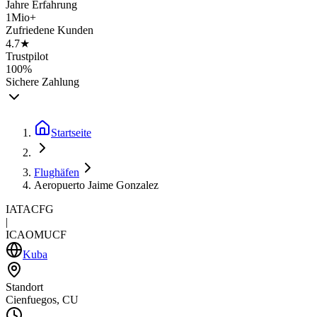
Jahre Erfahrung
1Mio+
Zufriedene Kunden
4.7★
Trustpilot
100%
Sichere Zahlung
Startseite
Flughäfen
Aeropuerto Jaime Gonzalez
IATA
CFG
|
ICAO
MUCF
Kuba
Standort
Cienfuegos, CU