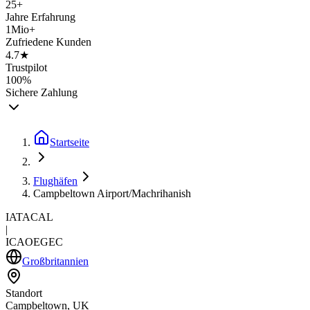
25+
Jahre Erfahrung
1Mio+
Zufriedene Kunden
4.7★
Trustpilot
100%
Sichere Zahlung
Startseite
Flughäfen
Campbeltown Airport/Machrihanish
IATA
CAL
|
ICAO
EGEC
Großbritannien
Standort
Campbeltown, UK