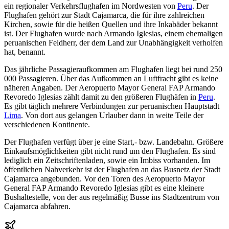
ein regionaler Verkehrsflughafen im Nordwesten von
Peru
. Der
Flughafen gehört zur Stadt Cajamarca, die für ihre zahlreichen
Kirchen, sowie für die heißen Quellen und ihre Inkabäder bekannt
ist. Der Flughafen wurde nach Armando Iglesias, einem ehemaligen
peruanischen Feldherr, der dem Land zur Unabhängigkeit verholfen
hat, benannt.
Das jährliche Passagieraufkommen am Flughafen liegt bei rund 250
000 Passagieren. Über das Aufkommen an Luftfracht gibt es keine
näheren Angaben. Der Aeropuerto Mayor General FAP Armando
Revoredo Iglesias zählt damit zu den größeren Flughäfen in
Peru
.
Es gibt täglich mehrere Verbindungen zur peruanischen Hauptstadt
Lima
. Von dort aus gelangen Urlauber dann in weite Teile der
verschiedenen Kontinente.
Der Flughafen verfügt über je eine Start,- bzw. Landebahn. Größere
Einkaufsmöglichkeiten gibt nicht rund um den Flughafen. Es sind
lediglich ein Zeitschriftenladen, sowie ein Imbiss vorhanden. Im
öffentlichen Nahverkehr ist der Flughafen an das Busnetz der Stadt
Cajamarca angebunden. Vor den Toren des Aeropuerto Mayor
General FAP Armando Revoredo Iglesias gibt es eine kleinere
Bushaltestelle, von der aus regelmäßig Busse ins Stadtzentrum von
Cajamarca abfahren.