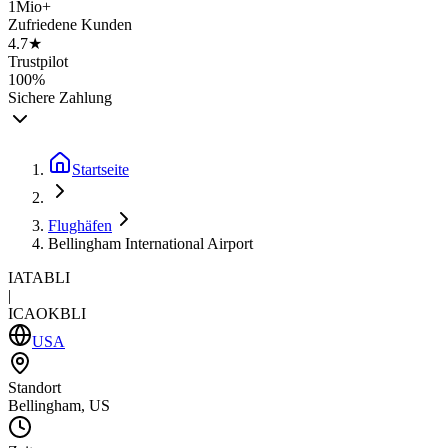
1Mio+
Zufriedene Kunden
4.7★
Trustpilot
100%
Sichere Zahlung
Startseite
Flughäfen
Bellingham International Airport
IATA
BLI
|
ICAO
KBLI
USA
Standort
Bellingham, US