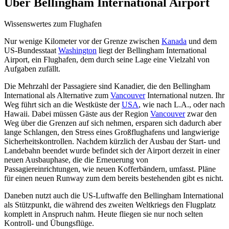
Über
Bellingham International Airport
Wissenswertes zum Flughafen
Nur wenige Kilometer vor der Grenze zwischen
Kanada
und dem
US-Bundesstaat
Washington
liegt der Bellingham International
Airport, ein Flughafen, dem durch seine Lage eine Vielzahl von
Aufgaben zufällt.
Die Mehrzahl der Passagiere sind Kanadier, die den Bellingham
International als Alternative zum
Vancouver
International nutzen. Ihr
Weg führt sich an die Westküste der
USA
, wie nach L.A., oder nach
Hawaii. Dabei müssen Gäste aus der Region
Vancouver
zwar den
Weg über die Grenzen auf sich nehmen, ersparen sich dadurch aber
lange Schlangen, den Stress eines Großflughafens und langwierige
Sicherheitskontrollen. Nachdem kürzlich der Ausbau der Start- und
Landebahn beendet wurde befindet sich der Airport derzeit in einer
neuen Ausbauphase, die die Erneuerung von
Passagiereinrichtungen, wie neuen Kofferbändern, umfasst. Pläne
für einen neuen Runway zum dem bereits bestehenden gibt es nicht.
Daneben nutzt auch die US-Luftwaffe den Bellingham International
als Stützpunkt, die während des zweiten Weltkriegs den Flugplatz
komplett in Anspruch nahm. Heute fliegen sie nur noch selten
Kontroll- und Übungsflüge.