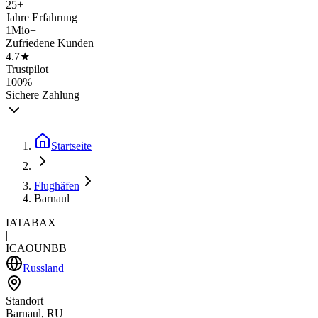
25+
Jahre Erfahrung
1Mio+
Zufriedene Kunden
4.7★
Trustpilot
100%
Sichere Zahlung
Startseite
Flughäfen
Barnaul
IATA
BAX
|
ICAO
UNBB
Russland
Standort
Barnaul, RU