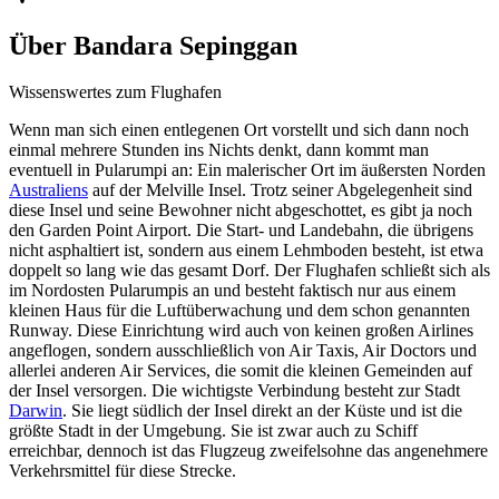
Über
Bandara Sepinggan
Wissenswertes zum Flughafen
Wenn man sich einen entlegenen Ort vorstellt und sich dann noch
einmal mehrere Stunden ins Nichts denkt, dann kommt man
eventuell in Pularumpi an: Ein malerischer Ort im äußersten Norden
Australiens
auf der Melville Insel. Trotz seiner Abgelegenheit sind
diese Insel und seine Bewohner nicht abgeschottet, es gibt ja noch
den Garden Point Airport. Die Start- und Landebahn, die übrigens
nicht asphaltiert ist, sondern aus einem Lehmboden besteht, ist etwa
doppelt so lang wie das gesamt Dorf. Der Flughafen schließt sich als
im Nordosten Pularumpis an und besteht faktisch nur aus einem
kleinen Haus für die Luftüberwachung und dem schon genannten
Runway. Diese Einrichtung wird auch von keinen großen Airlines
angeflogen, sondern ausschließlich von Air Taxis, Air Doctors und
allerlei anderen Air Services, die somit die kleinen Gemeinden auf
der Insel versorgen. Die wichtigste Verbindung besteht zur Stadt
Darwin
. Sie liegt südlich der Insel direkt an der Küste und ist die
größte Stadt in der Umgebung. Sie ist zwar auch zu Schiff
erreichbar, dennoch ist das Flugzeug zweifelsohne das angenehmere
Verkehrsmittel für diese Strecke.