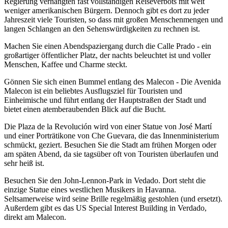
Regierung verhängten fast vollständigen Reiseverbots mit weit
weniger amerikanischen Bürgern. Dennoch gibt es dort zu jeder
Jahreszeit viele Touristen, so dass mit großen Menschenmengen und
langen Schlangen an den Sehenswürdigkeiten zu rechnen ist.
Machen Sie einen Abendspaziergang durch die Calle Prado - ein
großartiger öffentlicher Platz, der nachts beleuchtet ist und voller
Menschen, Kaffee und Charme steckt.
Gönnen Sie sich einen Bummel entlang des Malecon - Die Avenida
Malecon ist ein beliebtes Ausflugsziel für Touristen und
Einheimische und führt entlang der Hauptstraßen der Stadt und
bietet einen atemberaubenden Blick auf die Bucht.
Die Plaza de la Revolución wird von einer Statue von José Martí
und einer Porträtikone von Che Guevara, die das Innenministerium
schmückt, geziert. Besuchen Sie die Stadt am frühen Morgen oder
am späten Abend, da sie tagsüber oft von Touristen überlaufen und
sehr heiß ist.
Besuchen Sie den John-Lennon-Park in Vedado. Dort steht die
einzige Statue eines westlichen Musikers in Havanna.
Seltsamerweise wird seine Brille regelmäßig gestohlen (und ersetzt).
Außerdem gibt es das US Special Interest Building in Verdado,
direkt am Malecon.