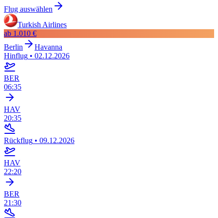
Flug auswählen
Turkish Airlines
ab
1.010 €
Berlin
Havanna
Hinflug
•
02.12.2026
BER
06:35
HAV
20:35
Rückflug
•
09.12.2026
HAV
22:20
BER
21:30