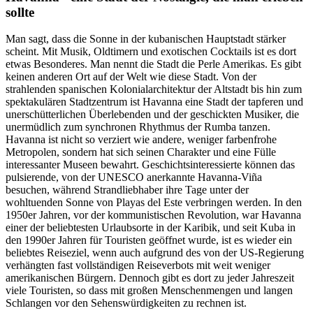
sollte
Man sagt, dass die Sonne in der kubanischen Hauptstadt stärker
scheint. Mit Musik, Oldtimern und exotischen Cocktails ist es dort
etwas Besonderes. Man nennt die Stadt die Perle Amerikas. Es gibt
keinen anderen Ort auf der Welt wie diese Stadt. Von der
strahlenden spanischen Kolonialarchitektur der Altstadt bis hin zum
spektakulären Stadtzentrum ist Havanna eine Stadt der tapferen und
unerschütterlichen Überlebenden und der geschickten Musiker, die
unermüdlich zum synchronen Rhythmus der Rumba tanzen.
Havanna ist nicht so verziert wie andere, weniger farbenfrohe
Metropolen, sondern hat sich seinen Charakter und eine Fülle
interessanter Museen bewahrt. Geschichtsinteressierte können das
pulsierende, von der UNESCO anerkannte Havanna-Viña
besuchen, während Strandliebhaber ihre Tage unter der
wohltuenden Sonne von Playas del Este verbringen werden. In den
1950er Jahren, vor der kommunistischen Revolution, war Havanna
einer der beliebtesten Urlaubsorte in der Karibik, und seit Kuba in
den 1990er Jahren für Touristen geöffnet wurde, ist es wieder ein
beliebtes Reiseziel, wenn auch aufgrund des von der US-Regierung
verhängten fast vollständigen Reiseverbots mit weit weniger
amerikanischen Bürgern. Dennoch gibt es dort zu jeder Jahreszeit
viele Touristen, so dass mit großen Menschenmengen und langen
Schlangen vor den Sehenswürdigkeiten zu rechnen ist.