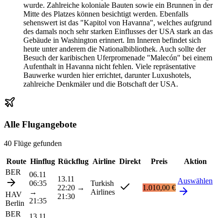
wurde. Zahlreiche koloniale Bauten sowie ein Brunnen in der
Mitte des Platzes können besichtigt werden. Ebenfalls
sehenswert ist das "Kapitol von Havanna", welches aufgrund
des damals noch sehr starken Einflusses der USA stark an das
Gebäude in Washington erinnert. Im Inneren befindet sich
heute unter anderem die Nationalbibliothek. Auch sollte der
Besuch der karibischen Uferpromenade "Malecón" bei einem
Aufenthalt in Havanna nicht fehlen. Viele repräsentative
Bauwerke wurden hier errichtet, darunter Luxushotels,
zahlreiche Denkmäler und die Botschaft der USA.
Alle Flugangebote
40 Flüge gefunden
Route
Hinflug
Rückflug
Airline
Direkt
Preis
Aktion
BER
06.11
13.11
Auswählen
06:35
Turkish
22:20
→
1.010,00 €
→
Airlines
HAV
21:30
21:35
Berlin
BER
13.11