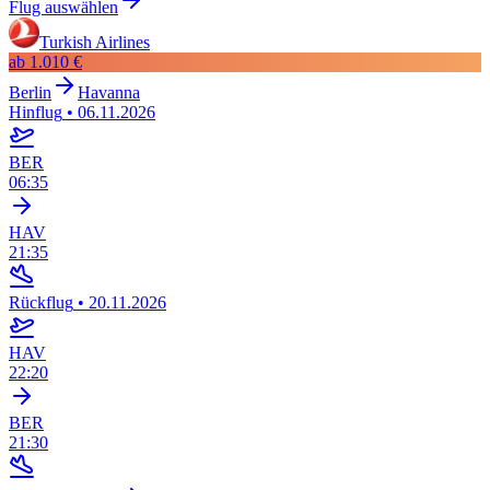
Flug auswählen
Turkish Airlines
ab
1.010 €
Berlin
Havanna
Hinflug
•
06.11.2026
BER
06:35
HAV
21:35
Rückflug
•
20.11.2026
HAV
22:20
BER
21:30