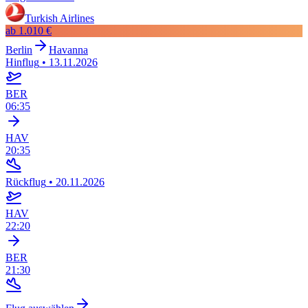
Turkish Airlines
ab
1.010 €
Berlin
Havanna
Hinflug
•
13.11.2026
BER
06:35
HAV
20:35
Rückflug
•
20.11.2026
HAV
22:20
BER
21:30