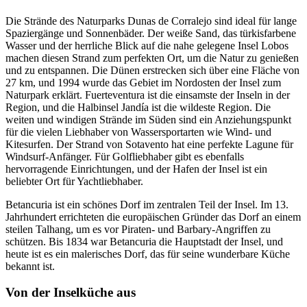
Die Strände des Naturparks Dunas de Corralejo sind ideal für lange
Spaziergänge und Sonnenbäder. Der weiße Sand, das türkisfarbene
Wasser und der herrliche Blick auf die nahe gelegene Insel Lobos
machen diesen Strand zum perfekten Ort, um die Natur zu genießen
und zu entspannen. Die Dünen erstrecken sich über eine Fläche von
27 km, und 1994 wurde das Gebiet im Nordosten der Insel zum
Naturpark erklärt. Fuerteventura ist die einsamste der Inseln in der
Region, und die Halbinsel Jandía ist die wildeste Region. Die
weiten und windigen Strände im Süden sind ein Anziehungspunkt
für die vielen Liebhaber von Wassersportarten wie Wind- und
Kitesurfen. Der Strand von Sotavento hat eine perfekte Lagune für
Windsurf-Anfänger. Für Golfliebhaber gibt es ebenfalls
hervorragende Einrichtungen, und der Hafen der Insel ist ein
beliebter Ort für Yachtliebhaber.
Betancuria ist ein schönes Dorf im zentralen Teil der Insel. Im 13.
Jahrhundert errichteten die europäischen Gründer das Dorf an einem
steilen Talhang, um es vor Piraten- und Barbary-Angriffen zu
schützen. Bis 1834 war Betancuria die Hauptstadt der Insel, und
heute ist es ein malerisches Dorf, das für seine wunderbare Küche
bekannt ist.
Von der Inselküche aus