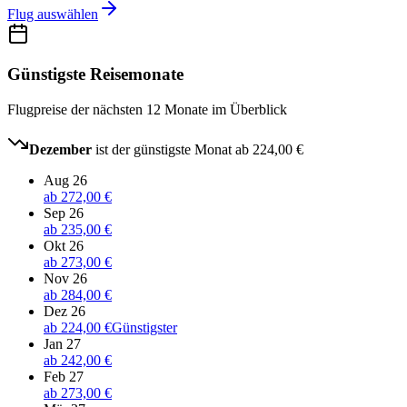
Flug auswählen
Günstigste Reisemonate
Flugpreise der nächsten 12 Monate im Überblick
Dezember
ist der günstigste Monat ab
224,00 €
Aug 26
ab
272,00 €
Sep 26
ab
235,00 €
Okt 26
ab
273,00 €
Nov 26
ab
284,00 €
Dez 26
ab
224,00 €
Günstigster
Jan 27
ab
242,00 €
Feb 27
ab
273,00 €