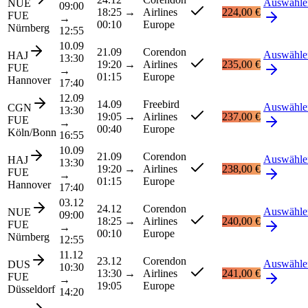
Auswähle
NUE
09:00
18:25
→
Airlines
224,00 €
FUE
→
00:10
Europe
Nürnberg
12:55
10.09
21.09
Corendon
Auswähle
HAJ
13:30
19:20
→
Airlines
235,00 €
FUE
→
01:15
Europe
Hannover
17:40
12.09
14.09
Freebird
Auswähle
CGN
13:30
19:05
→
Airlines
237,00 €
FUE
→
00:40
Europe
Köln/Bonn
16:55
10.09
21.09
Corendon
Auswähle
HAJ
13:30
19:20
→
Airlines
238,00 €
FUE
→
01:15
Europe
Hannover
17:40
03.12
24.12
Corendon
Auswähle
NUE
09:00
18:25
→
Airlines
240,00 €
FUE
→
00:10
Europe
Nürnberg
12:55
11.12
23.12
Corendon
Auswähle
DUS
10:30
13:30
→
Airlines
241,00 €
FUE
→
19:05
Europe
Düsseldorf
14:20