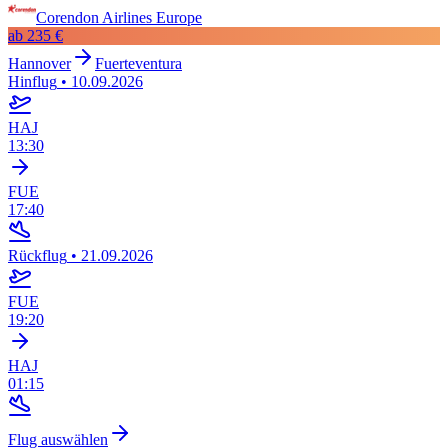
Corendon Airlines Europe
ab
235 €
Hannover
Fuerteventura
Hinflug
•
10.09.2026
HAJ
13:30
FUE
17:40
Rückflug
•
21.09.2026
FUE
19:20
HAJ
01:15
Flug auswählen