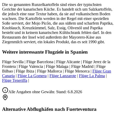
Die so genannten Runzelkartoffeln sind eines der typischsten
Gerichte der kanarischen Küche. Es handelt sich um Salzkartoffeln,
die jedoch eine raue Textur haben, da sie auf vulkanischem Boden
wachsen. Die Kartoffeln werden in der Regel mit einer speziellen
Soße serviert, der Mojo Picón, die aus süßem und scharfem Paprika,
Knoblauch, Kreuzkümmel, Salz, Essig, Olivenöl und Paprika
besteht und in keinem kanarischen Kühlschrank fehlen darf. In den
Restaurants der Insel wird außerdem der Mayorero-Käse aus
Ziegenmilch serviert, ein lokales Produkt, das es seit 1990 gibt.
Weitere interessante Flugziele in Spanien
Flüge Sevilla | Flüge Barcelona | Flüge Alicante | Flüge Jerez de la
Frontera | Flüge Valencia | Flüge Malaga | Flüge Madrid | Flüge
Bilbao | Flüge Ibiza | Flüge Mallorca | Flüge Menorca |
Flüge Gran
Canaria
|
Flüge La Gomera
|
Flüge Lanzarote
|
Flüge La Palma
|
Flüge Teneriffa
|
Alle Angaben ohne Gewähr. Stand:
6.8.2026
Alternative Abflughäfen nach Fuerteventura