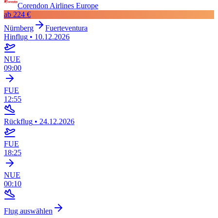
Corendon Airlines Europe
ab
224 €
Nürnberg
Fuerteventura
Hinflug
•
10.12.2026
NUE
09:00
FUE
12:55
Rückflug
•
24.12.2026
FUE
18:25
NUE
00:10
Flug auswählen