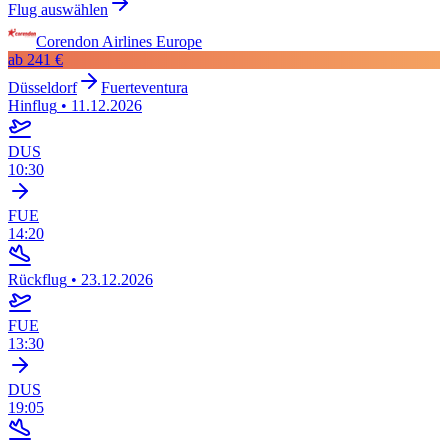
Flug auswählen
Corendon Airlines Europe
ab
241 €
Düsseldorf
Fuerteventura
Hinflug
•
11.12.2026
DUS
10:30
FUE
14:20
Rückflug
•
23.12.2026
FUE
13:30
DUS
19:05