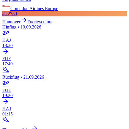
Corendon Airlines Europe
ab
238 €
Hannover
Fuerteventura
Hinflug
•
10.09.2026
HAJ
13:30
FUE
17:40
Rückflug
•
21.09.2026
FUE
19:20
HAJ
01:15