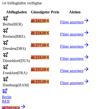
14 Abflughäfen verfügbar
Abflughafen
Günstigster Preis
Aktion
ab
242,00 €
Flüge anzeigen
Berlin
(
BER
)
ab
224,00 €
Flüge anzeigen
Bremen
(
BRE
)
ab
277,00 €
Flüge anzeigen
Dresden
(
DRS
)
ab
224,00 €
Flüge anzeigen
Düsseldorf
(
DUS
)
ab
235,00 €
Flüge anzeigen
Frankfurt
(
FRA
)
ab
235,00 €
Flüge anzeigen
Hamburg
(
HAM
)
Berlin
BER
ab
242,00 €