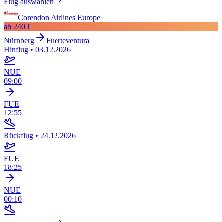
Flug auswählen
Corendon Airlines Europe
ab
240 €
Nürnberg
Fuerteventura
Hinflug
•
03.12.2026
NUE
09:00
FUE
12:55
Rückflug
•
24.12.2026
FUE
18:25
NUE
00:10