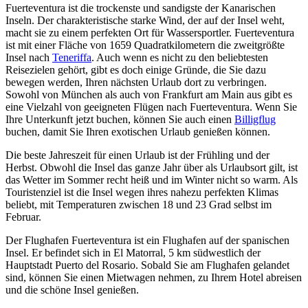
Fuerteventura ist die trockenste und sandigste der Kanarischen
Inseln. Der charakteristische starke Wind, der auf der Insel weht,
macht sie zu einem perfekten Ort für Wassersportler. Fuerteventura
ist mit einer Fläche von 1659 Quadratkilometern die zweitgrößte
Insel nach
Teneriffa
. Auch wenn es nicht zu den beliebtesten
Reisezielen gehört, gibt es doch einige Gründe, die Sie dazu
bewegen werden, Ihren nächsten Urlaub dort zu verbringen.
Sowohl von München als auch von Frankfurt am Main aus gibt es
eine Vielzahl von geeigneten Flügen nach Fuerteventura. Wenn Sie
Ihre Unterkunft jetzt buchen, können Sie auch einen
Billigflug
buchen, damit Sie Ihren exotischen Urlaub genießen können.
Die beste Jahreszeit für einen Urlaub ist der Frühling und der
Herbst. Obwohl die Insel das ganze Jahr über als Urlaubsort gilt, ist
das Wetter im Sommer recht heiß und im Winter nicht so warm. Als
Touristenziel ist die Insel wegen ihres nahezu perfekten Klimas
beliebt, mit Temperaturen zwischen 18 und 23 Grad selbst im
Februar.
Der Flughafen Fuerteventura ist ein Flughafen auf der spanischen
Insel. Er befindet sich in El Matorral, 5 km südwestlich der
Hauptstadt Puerto del Rosario. Sobald Sie am Flughafen gelandet
sind, können Sie einen Mietwagen nehmen, zu Ihrem Hotel abreisen
und die schöne Insel genießen.