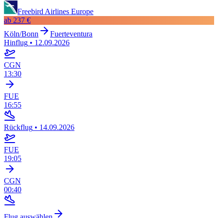
Freebird Airlines Europe
ab
237 €
Köln/Bonn
Fuerteventura
Hinflug
•
12.09.2026
CGN
13:30
FUE
16:55
Rückflug
•
14.09.2026
FUE
19:05
CGN
00:40
Flug auswählen