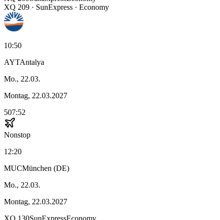
XQ
209
·
SunExpress
· Economy
10:50
AYT
Antalya
Mo., 22.03.
Montag, 22.03.2027
507:52
Nonstop
12:20
MUC
München (DE)
Mo., 22.03.
Montag, 22.03.2027
XQ
130
SunExpress
Economy