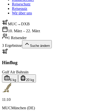
Reiseschutz
Reisequiz
Wir über uns
MUC
→
DXB
10. März – 22. März
1 Reisender
3
Ergebnisse
Suche ändern
Hinflug
Gulf Air Bahrain
6 kg
20 kg
11:10
MUC
München (DE)