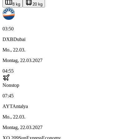
8 kg
20 kg
03:50
DXB
Dubai
Mo., 22.03.
Montag, 22.03.2027
04:55
Nonstop
07:45
AYT
Antalya
Mo., 22.03.
Montag, 22.03.2027
XQ
209
SunExpress
Economy