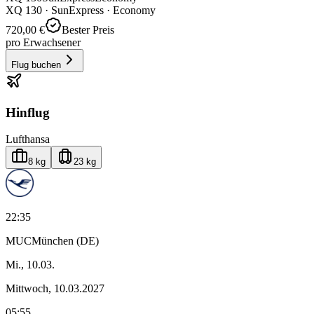
XQ
130
·
SunExpress
· Economy
720,00 €
Bester Preis
pro Erwachsener
Flug buchen
Hinflug
Lufthansa
8 kg
23 kg
22:35
MUC
München (DE)
Mi., 10.03.
Mittwoch, 10.03.2027
05:55