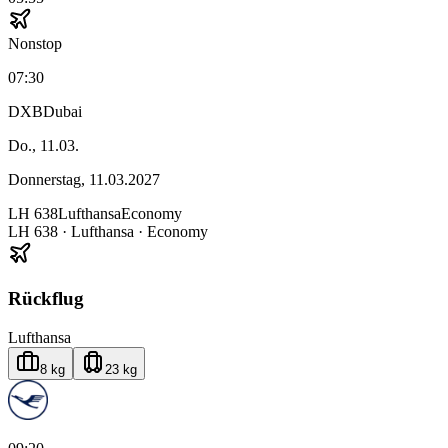
Nonstop
07:30
DXB
Dubai
Do., 11.03.
Donnerstag, 11.03.2027
LH
638
Lufthansa
Economy
LH
638
·
Lufthansa
· Economy
Rückflug
Lufthansa
8 kg
23 kg