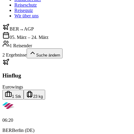
Reiseschutz
Reisequiz
Wir über uns
BER
→
AGP
05. März – 24. März
1 Reisender
2
Ergebnisse
Suche ändern
Hinflug
Eurowings
1 Stk
23 kg
06:20
BER
Berlin (DE)