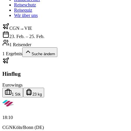
Reiseschutz
Reisequiz
Wir über uns
CGN
→
VIE
23. Feb. – 25. Feb.
1 Reisender
1
Ergebnis
Suche ändern
Hinflug
Eurowings
1 Stk
23 kg
18:10
CGN
Köln/Bonn (DE)