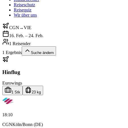
Reiseschutz
Reisequiz
Wir über uns
CGN
→
VIE
16. Feb. – 24. Feb.
1 Reisender
1
Ergebnis
Suche ändern
Hinflug
Eurowings
1 Stk
23 kg
18:10
CGN
Köln/Bonn (DE)