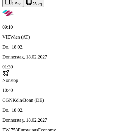
1 Stk
23 kg
09:10
VIE
Wien (AT)
Do., 18.02.
Donnerstag, 18.02.2027
01:30
Nonstop
10:40
CGN
Köln/Bonn (DE)
Do., 18.02.
Donnerstag, 18.02.2027
EW
753
Eurowings
Economy