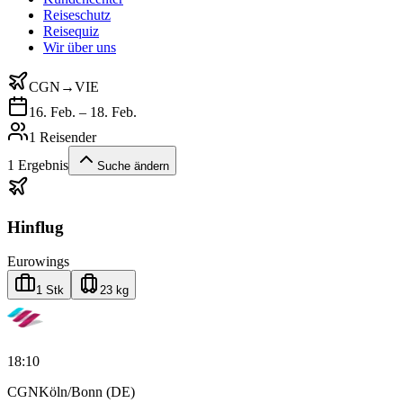
Reiseschutz
Reisequiz
Wir über uns
CGN
→
VIE
16. Feb. – 18. Feb.
1 Reisender
1
Ergebnis
Suche ändern
Hinflug
Eurowings
1 Stk
23 kg
18:10
CGN
Köln/Bonn (DE)