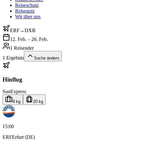
Reiseschutz
Reisequiz
Wir über uns
ERF
→
DXB
12. Feb. – 26. Feb.
1 Reisender
1
Ergebnis
Suche ändern
Hinflug
SunExpress
8 kg
20 kg
15:00
ERF
Erfurt (DE)