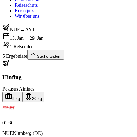
Reiseschutz
Reisequiz
Wir über uns
NUE
→
AYT
13. Jan. – 29. Jan.
1 Reisender
5
Ergebnisse
Suche ändern
Hinflug
Pegasus Airlines
8 kg
20 kg
01:30
NUE
Nürnberg (DE)